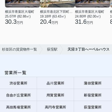
横浜市青葉区大場町
横浜市港北区下田町２丁目
横浜市青葉区大場町
25.07坪 (82.88㎡)
19.18坪 (63.43㎡)
24.80坪 (82.00㎡)
1
30.3
20.4
31.6
万円
万円
万円
杉並区の賃貸物件一覧
荻窪駅
天沼３丁目へーベルハウス
営業所一覧
渋谷営業所
品川営業所
蒲田営業所
自由が丘営業所
用賀営業所
新宿営業所
高田馬場営業所
高円寺営業所
荻窪営業所