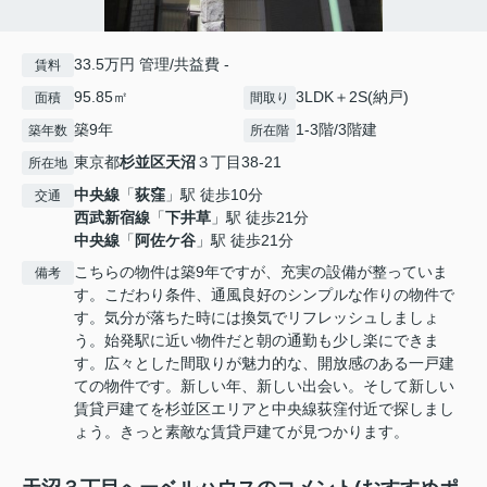
33.5万円 管理/共益費 -
賃料
95.85㎡
3LDK＋2S(納戸)
面積
間取り
築9年
1-3階/3階建
築年数
所在階
東京都
杉並区
天沼
３丁目38-21
所在地
中央線
「
荻窪
」駅 徒歩10分
交通
西武新宿線
「
下井草
」駅 徒歩21分
中央線
「
阿佐ケ谷
」駅 徒歩21分
こちらの物件は築9年ですが、充実の設備が整っていま
備考
す。こだわり条件、通風良好のシンプルな作りの物件で
す。気分が落ちた時には換気でリフレッシュしましょ
う。始発駅に近い物件だと朝の通勤も少し楽にできま
す。広々とした間取りが魅力的な、開放感のある一戸建
ての物件です。新しい年、新しい出会い。そして新しい
賃貸戸建てを杉並区エリアと中央線荻窪付近で探しまし
ょう。きっと素敵な賃貸戸建てが見つかります。