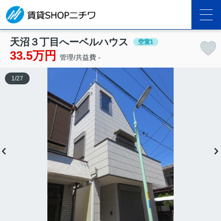
天沼３丁目へーベルハウス
空室1
33.5万円
管理/共益費 -
1
/
27