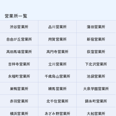
営業所一覧
渋谷営業所
品川営業所
蒲田営業所
自由が丘営業所
用賀営業所
新宿営業所
高田馬場営業所
高円寺営業所
荻窪営業所
吉祥寺営業所
立川営業所
下北沢営業所
永福町営業所
千歳烏山営業所
池袋営業所
巣鴨営業所
練馬営業所
大泉学園営業所
赤羽営業所
北千住営業所
錦糸町営業所
横浜営業所
あざみ野営業所
大船営業所