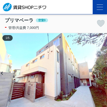
プリマベーラ
空室0
-
管理/共益費 7,000円
1
/
5