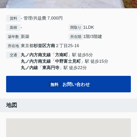
- 管理/共益費 7,000円
賃料
-
1LDK
面積
間取り
新築
1階/3階建
築年数
所在階
東京都
杉並区
方南
２丁目25-16
所在地
丸ノ内方南支線
「
方南町
」駅 徒歩5分
交通
丸ノ内方南支線
「
中野富士見町
」駅 徒歩15分
丸ノ内線
「
東高円寺
」駅 徒歩22分
お問い合わせ
無料
地図