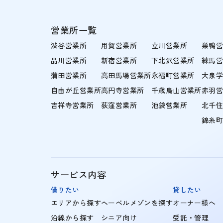
営業所一覧
渋谷営業所
用賀営業所
立川営業所
巣鴨
品川営業所
新宿営業所
下北沢営業所
練馬
蒲田営業所
高田馬場営業所
永福町営業所
大泉
自由が丘営業所
高円寺営業所
千歳烏山営業所
赤羽
吉祥寺営業所
荻窪営業所
池袋営業所
北千
錦糸
サービス内容
借りたい
貸したい
エリアから探す
ヘーベルメゾンを探す
オーナー様へ
沿線から探す
シニア向け
受託・管理