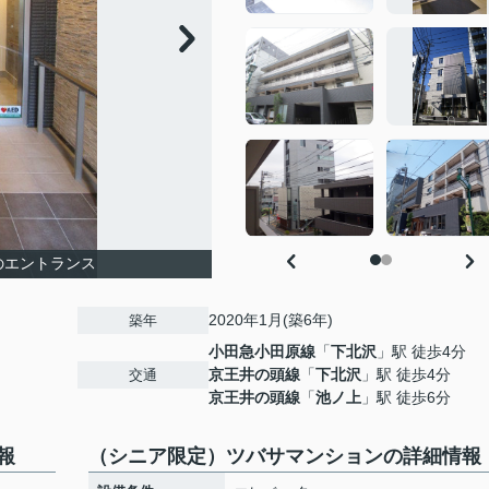
のエントランス
2020年1月(築6年)
築年
小田急小田原線
「
下北沢
」駅 徒歩4分
京王井の頭線
「
下北沢
」駅 徒歩4分
交通
京王井の頭線
「
池ノ上
」駅 徒歩6分
報
（シニア限定）ツバサマンションの詳細情報