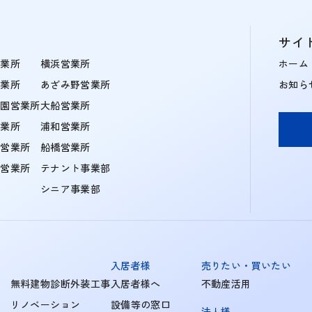
サイ
営業所
横浜営業所
ホーム
営業所
あざみ野営業所
お知ら
学園営業所
大船営業所
営業所
浦和営業所
住営業所
船橋営業所
町営業所
テナント事業部
シニア事業部
入居者様
売りたい・買いたい
無料建物診断外装工事
入居者様へ
不動産活用
リノベーション
設備等の窓口
法人様