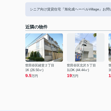
シニア向け賃貸住宅『旭化成ヘーベルVillage』お問い
近隣の物件
世田谷区経堂２丁目
世田谷区北沢５丁目
1K (26.50㎡)
1LDK (44.44㎡)
1
9.5
19
1
万円
万円