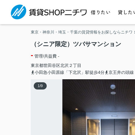
借りたい
貸した
東京・神奈川・埼玉・千葉の賃貸情報をお探しならニチワ
（シニア限定）ツバサマンション
-
管理/共益費 -
東京都
世田谷区
北沢
２丁目
小田急小田原線「下北沢」駅徒歩4分
京王井の頭線
1
/
9