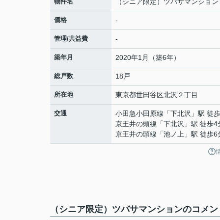
物件名
（シニア限定）ツバサマンション
価格
-
管理/共益費
-
築年月
2020年1月（築6年）
総戸数
18戸
所在地
東京都
世田谷区
北沢
２丁目
交通
小田急小田原線
「
下北沢
」駅 徒歩
京王井の頭線
「
下北沢
」駅 徒歩4
京王井の頭線
「
池ノ上
」駅 徒歩6
（シニア限定）ツバサマンションのコメント