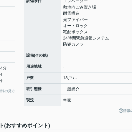
設備条件
エレベーター
敷地内ごみ置き場
耐震構造
光ファイバー
オートロック
宅配ボックス
24時間緊急通報システム
防犯カメラ
設備(その他)
-
用途地域
-
4分
分
戸数
18戸 / -
分
取引態様
一般媒介
情報の見方
現況
空家
情報
(おすすめポイント)