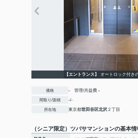
【エントランス】
オートロック付き
-
管理/共益費
-
価格
-/-
間取り/面積
東京都
世田谷区
北沢
２丁目
所在地
（シニア限定）ツバサマンションの基本情