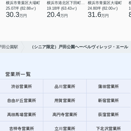
横浜市青葉区大場町
横浜市港北区下田町２丁目
横浜市青葉区大場町
25.07坪 (82.88㎡)
19.18坪 (63.43㎡)
24.80坪 (82.00㎡)
1
30.3
20.4
31.6
万円
万円
万円
戸田公園駅
（シニア限定）戸田公園ヘーベルヴィレッジ・エール
営業所一覧
渋谷営業所
品川営業所
蒲田営業所
自由が丘営業所
用賀営業所
新宿営業所
高田馬場営業所
高円寺営業所
荻窪営業所
吉祥寺営業所
立川営業所
下北沢営業所