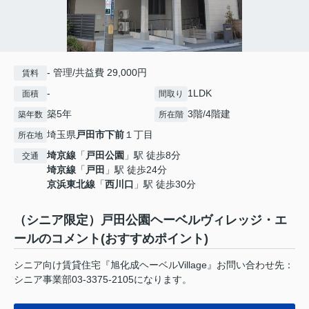
- 管理/共益費 29,000円
賃料
-
1LDK
面積
間取り
築5年
3階/4階建
築年数
所在階
埼玉県
戸田市
下前
１丁目
所在地
埼京線
「
戸田公園
」駅 徒歩8分
交通
埼京線
「
戸田
」駅 徒歩24分
京浜東北線
「
西川口
」駅 徒歩30分
（シニア限定）戸田公園ヘーベルヴィレッジ・エ
ールのコメント(おすすめポイント)
シニア向け賃貸住宅『旭化成ヘーベルVillage』お問い合わせ先：
シニア事業部03-3375-2105になります。