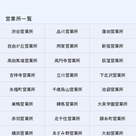
営業所一覧
渋谷営業所
品川営業所
蒲田営業所
自由が丘営業所
用賀営業所
新宿営業所
高田馬場営業所
高円寺営業所
荻窪営業所
吉祥寺営業所
立川営業所
下北沢営業所
永福町営業所
千歳烏山営業所
池袋営業所
巣鴨営業所
練馬営業所
大泉学園営業所
赤羽営業所
北千住営業所
錦糸町営業所
横浜営業所
あざみ野営業所
大船営業所