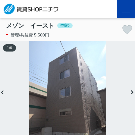
メゾン イースト
空室0
-
管理/共益費 5,500円
1
/
6