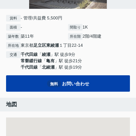
- 管理/共益費 5,500円
賃料
-
1K
面積
間取り
築11年
2階/4階建
築年数
所在階
東京都
足立区
東綾瀬
１丁目22-14
所在地
千代田線
「
綾瀬
」駅 徒歩9分
交通
常磐緩行線
「
亀有
」駅 徒歩21分
千代田線
「
北綾瀬
」駅 徒歩19分
お問い合わせ
無料
地図