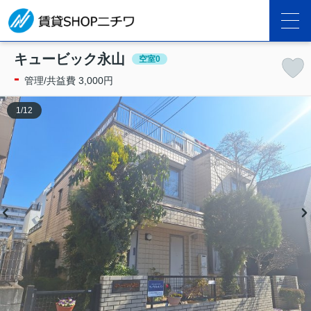
キュービック永山
空室0
-
管理/共益費 3,000円
1
/
12