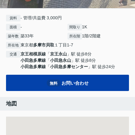
- 管理/共益費 3,000円
賃料
-
1K
面積
間取り
築33年
1階/2階建
築年数
所在階
東京都
多摩市
貝取
１丁目1-7
所在地
京王相模原線
「
京王永山
」駅 徒歩8分
交通
小田急多摩線
「
小田急永山
」駅 徒歩8分
小田急多摩線
「
小田急多摩センター
」駅 徒歩24分
お問い合わせ
無料
地図