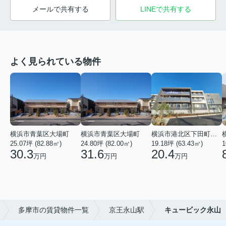
メールで共有する
LINEで共有する
よく見られている物件
横浜市青葉区大場町
横浜市青葉区大場町
横浜市港北区下田町２丁目
25.07坪 (82.88㎡)
24.80坪 (82.00㎡)
19.18坪 (63.43㎡)
1
30.3
31.6
20.4
万円
万円
万円
多摩市の賃貸物件一覧
京王永山駅
キュービック永山