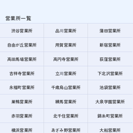
営業所一覧
渋谷営業所
品川営業所
蒲田営業所
自由が丘営業所
用賀営業所
新宿営業所
高田馬場営業所
高円寺営業所
荻窪営業所
吉祥寺営業所
立川営業所
下北沢営業所
永福町営業所
千歳烏山営業所
池袋営業所
巣鴨営業所
練馬営業所
大泉学園営業所
赤羽営業所
北千住営業所
錦糸町営業所
横浜営業所
あざみ野営業所
大船営業所