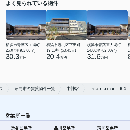
よく見られている物件
横浜市青葉区大場町
横浜市港北区下田町２丁目
横浜市青葉区大場町
25.07坪 (82.88㎡)
19.18坪 (63.43㎡)
24.80坪 (82.00㎡)
1
30.3
20.4
31.6
万円
万円
万円
ワ
昭島市の賃貸物件一覧
中神駅
ｈａｒａｍｏ Ｓ１
営業所一覧
渋谷営業所
品川営業所
蒲田営業所