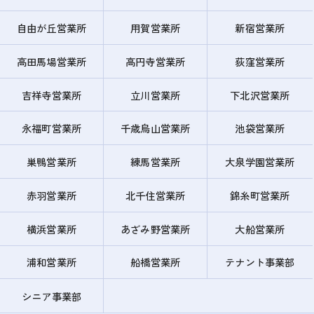
自由が丘営業所
用賀営業所
新宿営業所
高田馬場営業所
高円寺営業所
荻窪営業所
吉祥寺営業所
立川営業所
下北沢営業所
永福町営業所
千歳烏山営業所
池袋営業所
巣鴨営業所
練馬営業所
大泉学園営業所
赤羽営業所
北千住営業所
錦糸町営業所
横浜営業所
あざみ野営業所
大船営業所
浦和営業所
船橋営業所
テナント事業部
シニア事業部