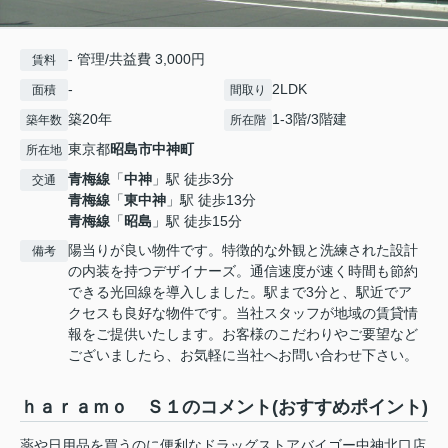
- 管理/共益費 3,000円
賃料
-
2LDK
面積
間取り
築20年
1-3階/3階建
築年数
所在階
東京都
昭島市
中神町
所在地
青梅線
「
中神
」駅 徒歩3分
交通
青梅線
「
東中神
」駅 徒歩13分
青梅線
「
昭島
」駅 徒歩15分
陽当りが良い物件です。特徴的な外観と洗練された設計
備考
の内装を持つデザイナーズ。通信速度が速く時間も節約
できる光回線を導入しました。駅まで3分と、駅近でア
クセスも良好な物件です。当社スタッフが地域の賃貸情
報をご提供いたします。お客様のこだわりやご要望など
ございましたら、お気軽に当社へお問い合わせ下さい。
ｈａｒａｍｏ Ｓ１のコメント(おすすめポイント)
薬や日用品を買うのに便利なドラッグストアバイゴー中神北口店