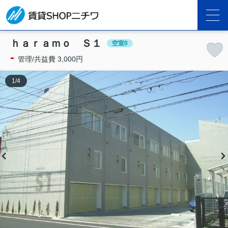
ｈａｒａｍｏ Ｓ１
空室0
-
管理/共益費 3,000円
1
/
4