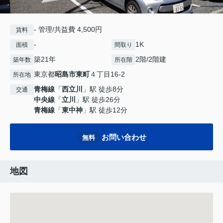
- 管理/共益費 4,500円
賃料
-
1K
面積
間取り
築21年
2階/2階建
築年数
所在階
東京都
昭島市
東町
４丁目16-2
所在地
青梅線
「
西立川
」駅 徒歩8分
交通
中央線
「
立川
」駅 徒歩26分
青梅線
「
東中神
」駅 徒歩12分
お問い合わせ
無料
地図