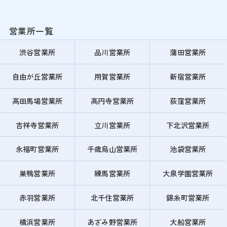
営業所一覧
渋谷営業所
品川営業所
蒲田営業所
自由が丘営業所
用賀営業所
新宿営業所
高田馬場営業所
高円寺営業所
荻窪営業所
吉祥寺営業所
立川営業所
下北沢営業所
永福町営業所
千歳烏山営業所
池袋営業所
巣鴨営業所
練馬営業所
大泉学園営業所
赤羽営業所
北千住営業所
錦糸町営業所
横浜営業所
あざみ野営業所
大船営業所