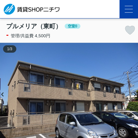
プルメリア（東町）
空室0
-
管理/共益費 4,500円
1
/
3