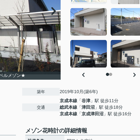
ベルメゾン★
2019年10月(築6年)
築年
京成本線
「
谷津
」駅 徒歩11分
総武本線
「
津田沼
」駅 徒歩18分
交通
京成本線
「
京成津田沼
」駅 徒歩16分
メゾン花時計の詳細情報