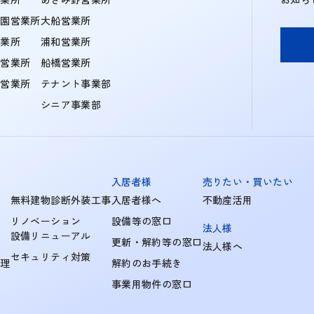
学園営業所
大船営業所
営業所
浦和営業所
住営業所
船橋営業所
町営業所
テナント事業部
シニア事業部
入居者様
売りたい・買いたい
無料建物診断外装工事
入居者様へ
不動産活用
リノベーション
設備等の窓口
法人様
設備リニューアル
更新・解約等の窓口
法人様へ
セキュリティ対策
管理
解約のお手続き
事業用物件の窓口