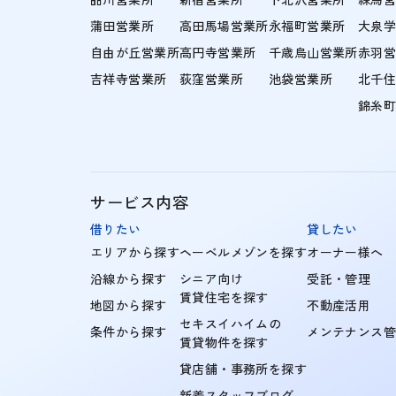
蒲田営業所
高田馬場営業所
永福町営業所
大泉
自由が丘営業所
高円寺営業所
千歳烏山営業所
赤羽
吉祥寺営業所
荻窪営業所
池袋営業所
北千
錦糸
サービス内容
借りたい
貸したい
エリアから探す
ヘーベルメゾンを探す
オーナー様へ
沿線から探す
シニア向け
受託・管理
賃貸住宅を探す
地図から探す
不動産活用
セキスイハイムの
条件から探す
メンテナンス
賃貸物件を探す
貸店舗・事務所を探す
新着スタッフブログ