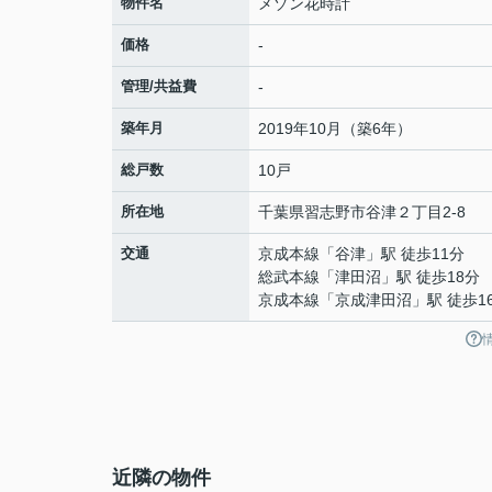
物件名
メゾン花時計
価格
-
管理/共益費
-
築年月
2019年10月（築6年）
総戸数
10戸
所在地
千葉県
習志野市
谷津
２丁目2-8
交通
京成本線
「
谷津
」駅 徒歩11分
総武本線
「
津田沼
」駅 徒歩18分
京成本線
「
京成津田沼
」駅 徒歩1
近隣の物件