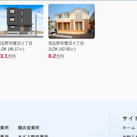
習志野市鷺沼２丁目
習志野市鷺沼５丁目
LDK (46.17㎡)
1LDK (42.80㎡)
3.1
8.2
万円
万円
サイ
営業所
横浜営業所
ホーム
営業所
あざみ野営業所
お知ら