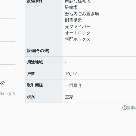
設備条件
閑静な住宅地
駐輪場
敷地内ごみ置き場
耐震構造
光ファイバー
オートロック
宅配ボックス
設備(その他)
-
用途地域
-
戸数
10戸 / -
6分
取引態様
一般媒介
情報の見方
現況
空家
情報