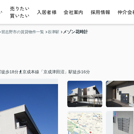
売りたい
い
入居者様
会社案内
採用情報
仲介会
買いたい
メゾン花時計
習志野市の賃貸物件一覧
谷津駅
徒歩18分
京成本線「京成津田沼」駅徒歩16分