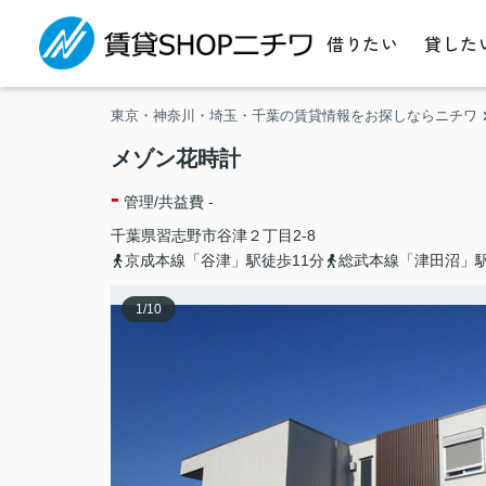
借りたい
貸した
東京・神奈川・埼玉・千葉の賃貸情報をお探しならニチワ
メゾン花時計
-
管理/共益費 -
千葉県
習志野市
谷津
２丁目2-8
京成本線「谷津」駅徒歩11分
総武本線「津田沼」駅
1
/
10