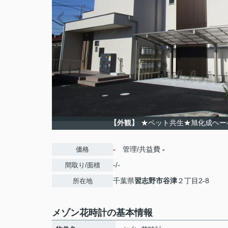
【外観】
★ペット共生★旭化成ヘー
-
管理/共益費
-
価格
-/-
間取り/面積
千葉県
習志野市
谷津
２丁目2-8
所在地
メゾン花時計の基本情報