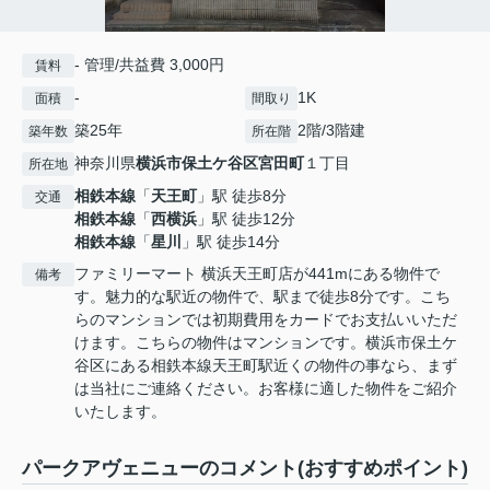
- 管理/共益費 3,000円
賃料
-
1K
面積
間取り
築25年
2階/3階建
築年数
所在階
神奈川県
横浜市保土ケ谷区
宮田町
１丁目
所在地
相鉄本線
「
天王町
」駅 徒歩8分
交通
相鉄本線
「
西横浜
」駅 徒歩12分
相鉄本線
「
星川
」駅 徒歩14分
ファミリーマート 横浜天王町店が441mにある物件で
備考
す。魅力的な駅近の物件で、駅まで徒歩8分です。こち
らのマンションでは初期費用をカードでお支払いいただ
けます。こちらの物件はマンションです。横浜市保土ケ
谷区にある相鉄本線天王町駅近くの物件の事なら、まず
は当社にご連絡ください。お客様に適した物件をご紹介
いたします。
パークアヴェニューのコメント(おすすめポイント)