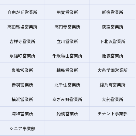
自由が丘営業所
用賀営業所
新宿営業所
高田馬場営業所
高円寺営業所
荻窪営業所
吉祥寺営業所
立川営業所
下北沢営業所
永福町営業所
千歳烏山営業所
池袋営業所
巣鴨営業所
練馬営業所
大泉学園営業所
赤羽営業所
北千住営業所
錦糸町営業所
横浜営業所
あざみ野営業所
大船営業所
浦和営業所
船橋営業所
テナント事業部
シニア事業部