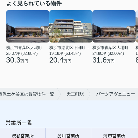
よく見られている物件
横浜市青葉区大場町
横浜市港北区下田町２丁目
横浜市青葉区大場町
25.07坪 (82.88㎡)
19.18坪 (63.43㎡)
24.80坪 (82.00㎡)
1
30.3
20.4
31.6
万円
万円
万円
市保土ケ谷区の賃貸物件一覧
天王町駅
パークアヴェニュー
営業所一覧
渋谷営業所
品川営業所
蒲田営業所