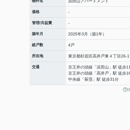
物件名
浜田山アパートメント
価格
-
管理/共益費
-
築年月
2025年3月（築1年）
総戸数
4戸
所在地
東京都
杉並区
高井戸東
４丁目26-1
交通
京王井の頭線
「
浜田山
」駅 徒歩1
京王井の頭線
「
高井戸
」駅 徒歩1
中央線
「
荻窪
」駅 徒歩31分