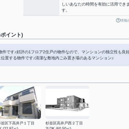
しいあなたの時間を有効に活用でき
す。
情報
ポイント)
件です♪好評の1フロア2住戸の物件なので、マンションの独立性も良
に位置する物件です♪清潔な敷地内ごみ置き場のあるマンション♪
杉並区下高井戸１丁目
杉並区高井戸西２丁目
K (22.97㎡)
2LDK (60.50㎡)