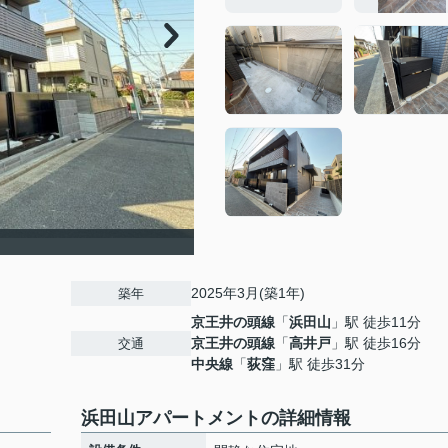
2025年3月(築1年)
築年
京王井の頭線
「
浜田山
」駅 徒歩11分
京王井の頭線
「
高井戸
」駅 徒歩16分
交通
中央線
「
荻窪
」駅 徒歩31分
浜田山アパートメントの詳細情報