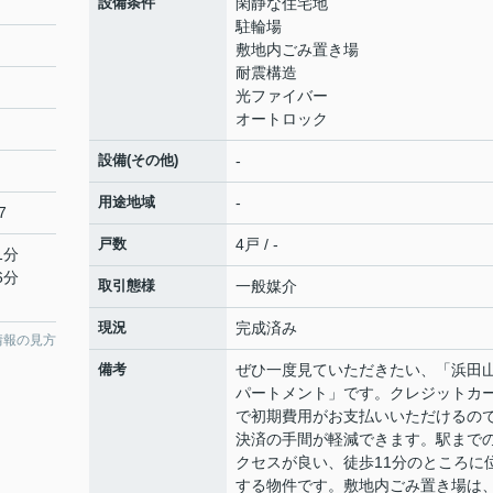
設備条件
閑静な住宅地
駐輪場
敷地内ごみ置き場
耐震構造
光ファイバー
オートロック
設備(その他)
-
用途地域
-
7
戸数
4戸 / -
1分
6分
取引態様
一般媒介
現況
完成済み
情報の見方
備考
ぜひ一度見ていただきたい、「浜田
パートメント」です。クレジットカ
で初期費用がお支払いいただけるの
決済の手間が軽減できます。駅まで
クセスが良い、徒歩11分のところに
する物件です。敷地内ごみ置き場は