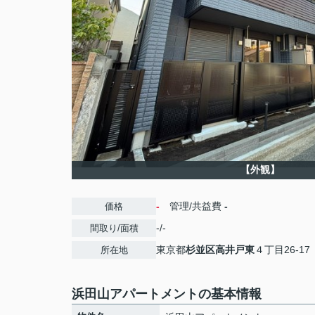
【外観】
-
管理/共益費
-
価格
-/-
間取り/面積
東京都
杉並区
高井戸東
４丁目26-17
所在地
浜田山アパートメントの基本情報