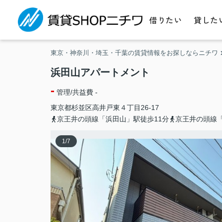
借りたい
貸した
東京・神奈川・埼玉・千葉の賃貸情報をお探しならニチワ
浜田山アパートメント
-
管理/共益費 -
東京都
杉並区
高井戸東
４丁目26-17
京王井の頭線「浜田山」駅徒歩11分
京王井の頭線「
1
/
7