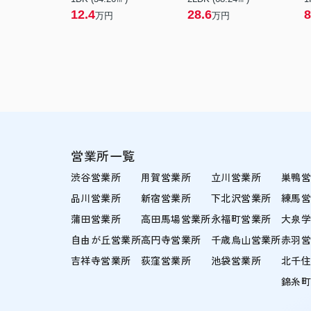
12.4
28.6
8
万円
万円
営業所一覧
渋谷営業所
用賀営業所
立川営業所
巣鴨
品川営業所
新宿営業所
下北沢営業所
練馬
蒲田営業所
高田馬場営業所
永福町営業所
大泉
自由が丘営業所
高円寺営業所
千歳烏山営業所
赤羽
吉祥寺営業所
荻窪営業所
池袋営業所
北千
錦糸