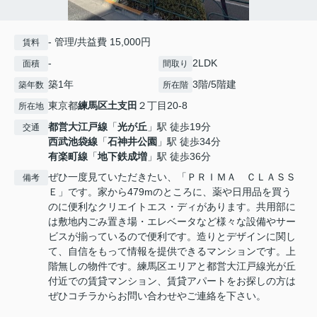
- 管理/共益費 15,000円
賃料
-
2LDK
面積
間取り
築1年
3階/5階建
築年数
所在階
東京都
練馬区
土支田
２丁目20-8
所在地
都営大江戸線
「
光が丘
」駅 徒歩19分
交通
西武池袋線
「
石神井公園
」駅 徒歩34分
有楽町線
「
地下鉄成増
」駅 徒歩36分
ぜひ一度見ていただきたい、「ＰＲＩＭＡ ＣＬＡＳＳ
備考
Ｅ」です。家から479mのところに、薬や日用品を買う
のに便利なクリエイトエス・ディがあります。共用部に
は敷地内ごみ置き場・エレベータなど様々な設備やサー
ビスが揃っているので便利です。造りとデザインに関し
て、自信をもって情報を提供できるマンションです。上
階無しの物件です。練馬区エリアと都営大江戸線光が丘
付近での賃貸マンション、賃貸アパートをお探しの方は
ぜひコチラからお問い合わせやご連絡を下さい。