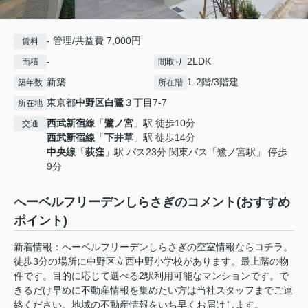
- 管理/共益費 7,000円
賃料
-
2LDK
面積
間取り
新築
1-2階/3階建
築年数
所在階
東京都
中野区
白鷺
３丁目7-7
所在地
西武新宿線
「
鷺ノ宮
」駅 徒歩10分
交通
西武新宿線
「
下井草
」駅 徒歩14分
中央線
「
荻窪
」駅 バス23分 関東バス「鷺ノ宮駅」 停歩
9分
へーベルフリーデンしらさぎのコメント(おすすめ
ポイント)
新着情報：へーベルフリーデンしらさぎの空室情報ならコチラ。
徒歩3分の場所に中野区立西中野小学校があります。最上階の物
件です。目的に応じて選べる2駅利用可能なマンションです。で
きるだけ早めに不動産情報を集めたい方は当社スタッフまでご連
絡ください。地域の不動産情報をいち早くお届けします。