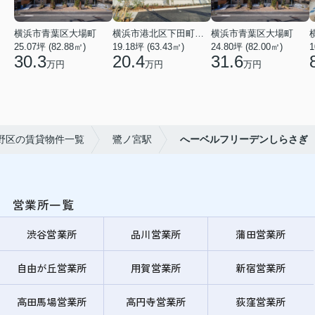
横浜市青葉区大場町
横浜市港北区下田町２丁目
横浜市青葉区大場町
25.07坪 (82.88㎡)
19.18坪 (63.43㎡)
24.80坪 (82.00㎡)
1
30.3
20.4
31.6
万円
万円
万円
野区の賃貸物件一覧
鷺ノ宮駅
へーベルフリーデンしらさぎ
営業所一覧
渋谷営業所
品川営業所
蒲田営業所
自由が丘営業所
用賀営業所
新宿営業所
高田馬場営業所
高円寺営業所
荻窪営業所