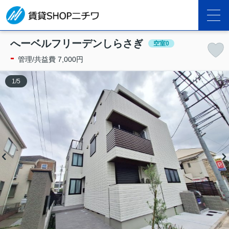
へーベルフリーデンしらさぎ
空室0
-
管理/共益費 7,000円
1
/
5