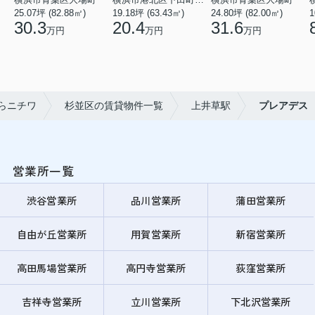
25.07坪 (82.88㎡)
19.18坪 (63.43㎡)
24.80坪 (82.00㎡)
1
30.3
20.4
31.6
万円
万円
万円
らニチワ
杉並区の賃貸物件一覧
上井草駅
プレアデス
営業所一覧
渋谷営業所
品川営業所
蒲田営業所
自由が丘営業所
用賀営業所
新宿営業所
高田馬場営業所
高円寺営業所
荻窪営業所
吉祥寺営業所
立川営業所
下北沢営業所