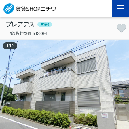
プレアデス
空室0
-
管理/共益費 5,000円
1
/
10