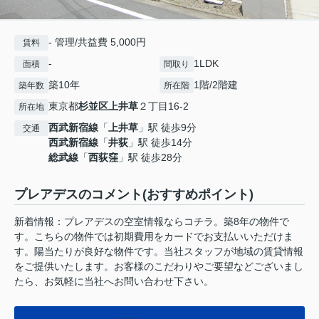
- 管理/共益費 5,000円
賃料
-
1LDK
面積
間取り
築10年
1階/2階建
築年数
所在階
東京都
杉並区
上井草
２丁目16-2
所在地
西武新宿線
「
上井草
」駅 徒歩9分
交通
西武新宿線
「
井荻
」駅 徒歩14分
総武線
「
西荻窪
」駅 徒歩28分
プレアデスのコメント(おすすめポイント)
新着情報：プレアデスの空室情報ならコチラ。築8年の物件で
す。こちらの物件では初期費用をカードでお支払いいただけま
す。陽当たりが良好な物件です。当社スタッフが地域の賃貸情報
をご提供いたします。お客様のこだわりやご要望などございまし
たら、お気軽に当社へお問い合わせ下さい。