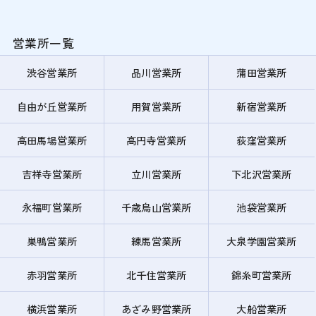
営業所一覧
渋谷営業所
品川営業所
蒲田営業所
自由が丘営業所
用賀営業所
新宿営業所
高田馬場営業所
高円寺営業所
荻窪営業所
吉祥寺営業所
立川営業所
下北沢営業所
永福町営業所
千歳烏山営業所
池袋営業所
巣鴨営業所
練馬営業所
大泉学園営業所
赤羽営業所
北千住営業所
錦糸町営業所
横浜営業所
あざみ野営業所
大船営業所