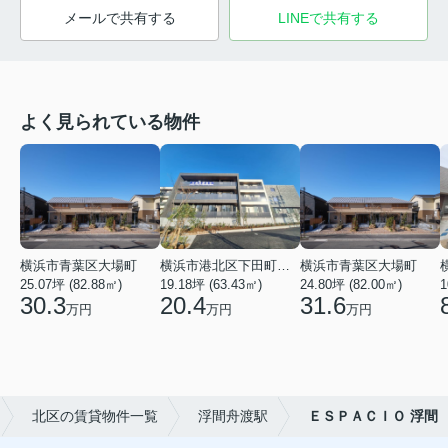
メールで共有する
LINEで共有する
よく見られている物件
横浜市青葉区大場町
横浜市港北区下田町２丁目
横浜市青葉区大場町
25.07坪 (82.88㎡)
19.18坪 (63.43㎡)
24.80坪 (82.00㎡)
1
30.3
20.4
31.6
万円
万円
万円
北区の賃貸物件一覧
浮間舟渡駅
ＥＳＰＡＣＩＯ 浮間