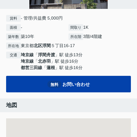
- 管理/共益費 5,000円
賃料
-
1K
面積
間取り
築10年
3階/4階建
築年数
所在階
東京都
北区
浮間
５丁目16-17
所在地
埼京線
「
浮間舟渡
」駅 徒歩13分
交通
埼京線
「
北赤羽
」駅 徒歩16分
都営三田線
「
蓮根
」駅 徒歩16分
お問い合わせ
無料
地図