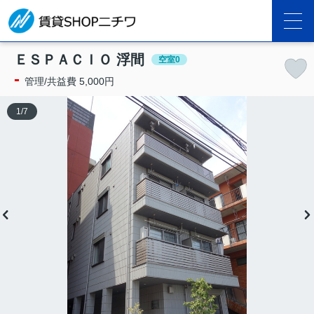
ＥＳＰＡＣＩＯ 浮間
空室0
-
管理/共益費 5,000円
1
/
7