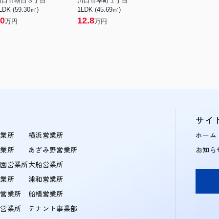
川口市朝日３丁目
川口市幸町１丁目
LDK (59.30㎡)
1LDK (45.69㎡)
0
12.8
万円
万円
サイ
営業所
横浜営業所
ホーム
営業所
あざみ野営業所
お知ら
学園営業所
大船営業所
営業所
浦和営業所
住営業所
船橋営業所
町営業所
テナント事業部