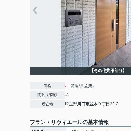
【その他共用部分】
-
管理/共益費
-
価格
-/-
間取り/面積
埼玉県
川口市
並木
３丁目22-3
所在地
ブラン・リヴィエールの基本情報