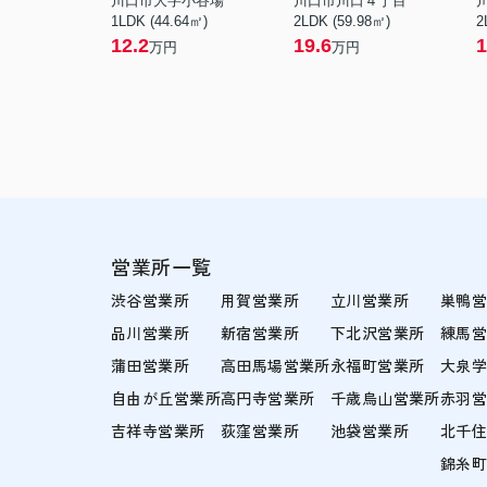
川口市大字小谷場
川口市川口４丁目
1LDK (44.64㎡)
2LDK (59.98㎡)
2
12.2
19.6
1
万円
万円
営業所一覧
渋谷営業所
用賀営業所
立川営業所
巣鴨
品川営業所
新宿営業所
下北沢営業所
練馬
蒲田営業所
高田馬場営業所
永福町営業所
大泉
自由が丘営業所
高円寺営業所
千歳烏山営業所
赤羽
吉祥寺営業所
荻窪営業所
池袋営業所
北千
錦糸