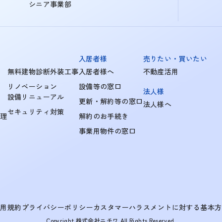
シニア事業部
入居者様
売りたい・買いたい
無料建物診断外装工事
入居者様へ
不動産活用
リノベーション
設備等の窓口
法人様
設備リニューアル
更新・解約等の窓口
法人様へ
セキュリティ対策
管理
解約のお手続き
事業用物件の窓口
利用規約
プライバシーポリシー
カスタマーハラスメントに対する基本方
Copyright 株式会社ニチワ All Rights Reserved.