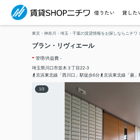
借りたい
貸した
東京・神奈川・埼玉・千葉の賃貸情報をお探しならニチワ
ブラン・リヴィエール
-
管理/共益費 -
埼玉県
川口市
並木
３丁目22-3
京浜東北線「西川口」駅徒歩6分
京浜東北線「蕨」
1
/
3