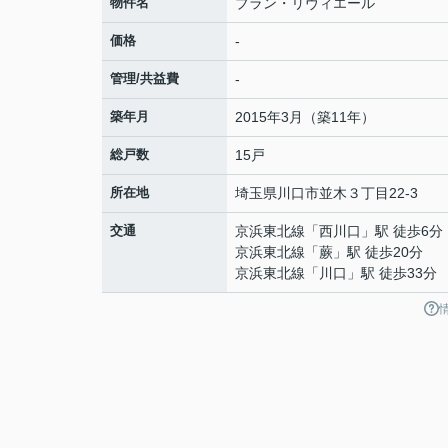
物件名
ブラン・リヴィエール
価格
-
管理/共益費
-
築年月
2015年3月（築11年）
総戸数
15戸
所在地
埼玉県
川口市
並木
３丁目22-3
交通
京浜東北線
「
西川口
」駅 徒歩6分
京浜東北線
「
蕨
」駅 徒歩20分
京浜東北線
「
川口
」駅 徒歩33分