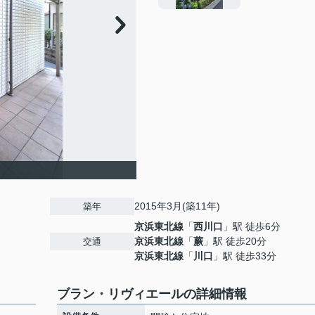
2015年3月(築11年)
築年
京浜東北線
「
西川口
」駅 徒歩6分
京浜東北線
「
蕨
」駅 徒歩20分
交通
京浜東北線
「
川口
」駅 徒歩33分
ブラン・リヴィエールの詳細情報