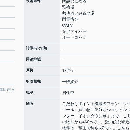
設備条件
閑静な住宅地
駐輪場
敷地内ごみ置き場
耐震構造
CATV
光ファイバー
オートロック
設備(その他)
-
用途地域
-
戸数
15戸 / -
取引態様
一般媒介
情報の見方
現況
居住中
備考
こだわりポイント満載のブラン・リ
エール。買い物に便利なショッピン
ンター「イオンタウン蕨」まで、こ
の物件から468mです。魅力的な駅近
物件で、駅まで徒歩6分です。こちら