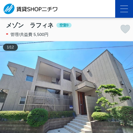
メゾン ラフィネ
空室0
-
管理/共益費 5,500円
1
/
12