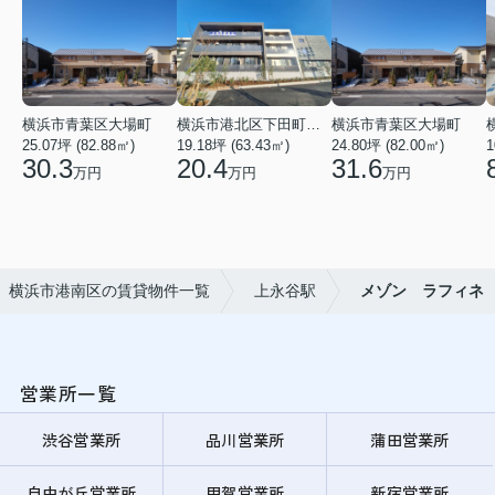
横浜市青葉区大場町
横浜市港北区下田町２丁目
横浜市青葉区大場町
25.07坪 (82.88㎡)
19.18坪 (63.43㎡)
24.80坪 (82.00㎡)
1
30.3
20.4
31.6
万円
万円
万円
横浜市港南区の賃貸物件一覧
上永谷駅
メゾン ラフィネ
営業所一覧
渋谷営業所
品川営業所
蒲田営業所
自由が丘営業所
用賀営業所
新宿営業所