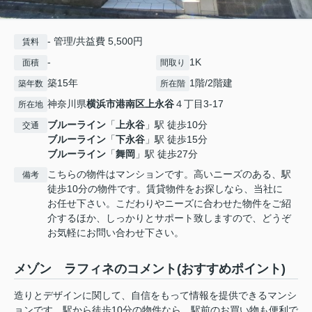
- 管理/共益費 5,500円
賃料
-
1K
面積
間取り
築15年
1階/2階建
築年数
所在階
神奈川県
横浜市港南区
上永谷
４丁目3-17
所在地
ブルーライン
「
上永谷
」駅 徒歩10分
交通
ブルーライン
「
下永谷
」駅 徒歩15分
ブルーライン
「
舞岡
」駅 徒歩27分
こちらの物件はマンションです。高いニーズのある、駅
備考
徒歩10分の物件です。賃貸物件をお探しなら、当社に
お任せ下さい。こだわりやニーズに合わせた物件をご紹
介するほか、しっかりとサポート致しますので、どうぞ
お気軽にお問い合わせ下さい。
メゾン ラフィネのコメント(おすすめポイント)
造りとデザインに関して、自信をもって情報を提供できるマンシ
ョンです。駅から徒歩10分の物件なら、駅前のお買い物も便利で