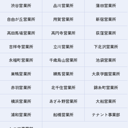
渋谷営業所
品川営業所
蒲田営業所
自由が丘営業所
用賀営業所
新宿営業所
高田馬場営業所
高円寺営業所
荻窪営業所
吉祥寺営業所
立川営業所
下北沢営業所
永福町営業所
千歳烏山営業所
池袋営業所
巣鴨営業所
練馬営業所
大泉学園営業所
赤羽営業所
北千住営業所
錦糸町営業所
横浜営業所
あざみ野営業所
大船営業所
浦和営業所
船橋営業所
テナント事業部