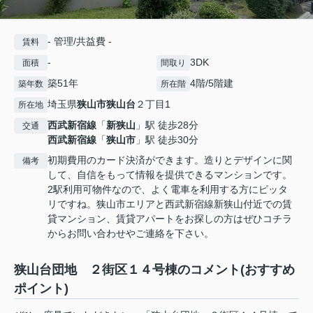
- 管理/共益費 -
賃料
-
3DK
面積
間取り
築51年
4階/5階建
築年数
所在階
埼玉県
狭山市
狭山台
２丁目1
所在地
西武新宿線
「
新狭山
」駅 徒歩28分
交通
西武新宿線
「
狭山市
」駅 徒歩30分
初期費用のカード決済ができます。造りとデザインに関
備考
して、自信をもって情報を提供できるマンションです。
2駅利用可物件なので、よく電車を利用する方にピッタ
リですね。狭山市エリアと西武新宿線新狭山付近での賃
貸マンション、賃貸アパートをお探しの方はぜひコチラ
からお問い合わせやご連絡を下さい。
狭山台団地 ２街区１４号棟のコメント(おすすめ
ポイント)