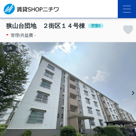
狭山台団地 ２街区１４号棟
空室0
-
管理/共益費 -
1
/
6