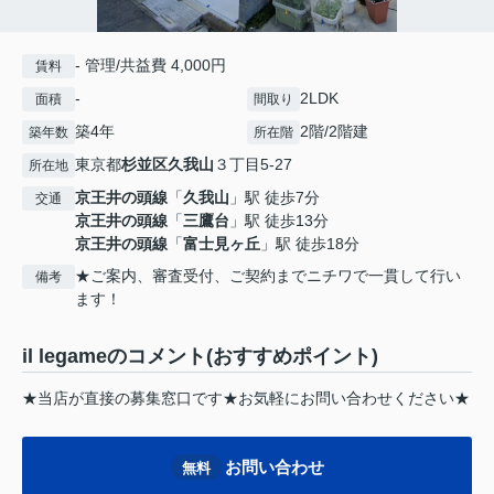
- 管理/共益費 4,000円
賃料
-
2LDK
面積
間取り
築4年
2階/2階建
築年数
所在階
東京都
杉並区
久我山
３丁目5-27
所在地
京王井の頭線
「
久我山
」駅 徒歩7分
交通
京王井の頭線
「
三鷹台
」駅 徒歩13分
京王井の頭線
「
富士見ヶ丘
」駅 徒歩18分
★ご案内、審査受付、ご契約までニチワで一貫して行い
備考
ます！
il legameのコメント(おすすめポイント)
★当店が直接の募集窓口です★お気軽にお問い合わせください★
お問い合わせ
無料