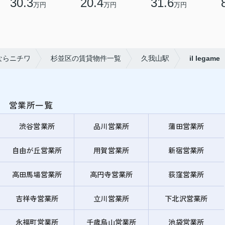
30.3
20.4
31.6
万円
万円
万円
ならニチワ
杉並区の賃貸物件一覧
久我山駅
il legame
営業所一覧
渋谷営業所
品川営業所
蒲田営業所
自由が丘営業所
用賀営業所
新宿営業所
高田馬場営業所
高円寺営業所
荻窪営業所
吉祥寺営業所
立川営業所
下北沢営業所
永福町営業所
千歳烏山営業所
池袋営業所