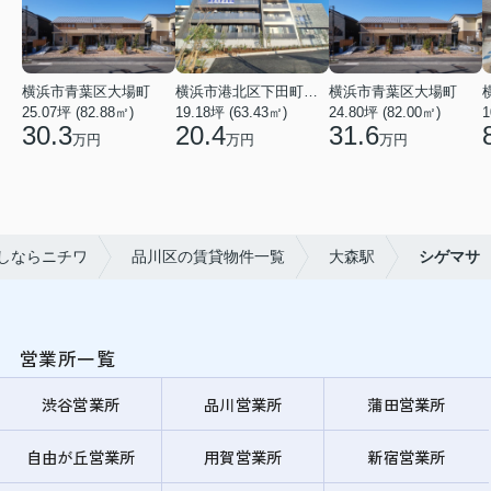
横浜市青葉区大場町
横浜市港北区下田町２丁目
横浜市青葉区大場町
25.07坪 (82.88㎡)
19.18坪 (63.43㎡)
24.80坪 (82.00㎡)
1
30.3
20.4
31.6
万円
万円
万円
しならニチワ
品川区の賃貸物件一覧
大森駅
シゲマサ
営業所一覧
渋谷営業所
品川営業所
蒲田営業所
自由が丘営業所
用賀営業所
新宿営業所