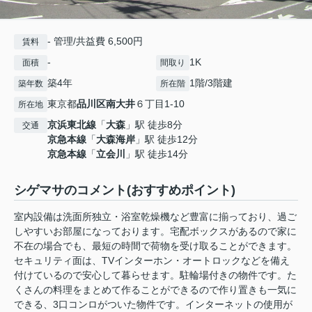
- 管理/共益費 6,500円
賃料
-
1K
面積
間取り
築4年
1階/3階建
築年数
所在階
東京都
品川区
南大井
６丁目1-10
所在地
京浜東北線
「
大森
」駅 徒歩8分
交通
京急本線
「
大森海岸
」駅 徒歩12分
京急本線
「
立会川
」駅 徒歩14分
シゲマサのコメント(おすすめポイント)
室内設備は洗面所独立・浴室乾燥機など豊富に揃っており、過ご
しやすいお部屋になっております。宅配ボックスがあるので家に
不在の場合でも、最短の時間で荷物を受け取ることができます。
セキュリティ面は、TVインターホン・オートロックなどを備え
付けているので安心して暮らせます。駐輪場付きの物件です。た
くさんの料理をまとめて作ることができるので作り置きも一気に
できる、3口コンロがついた物件です。インターネットの使用が