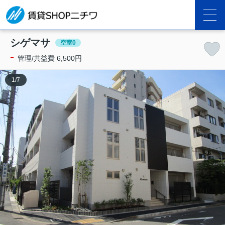
シゲマサ
空室0
-
管理/共益費 6,500円
1
/
7