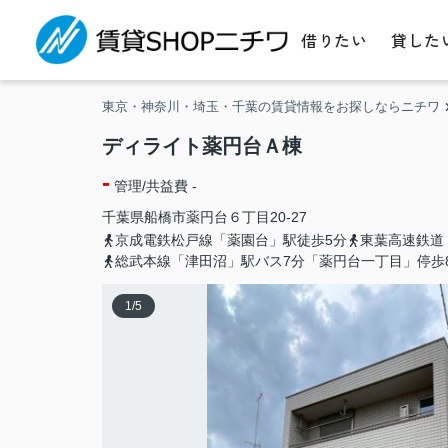
借りたい
貸した
東京・神奈川・埼玉・千葉の賃貸情報をお探しならニチワ
ディライト薬円台Ａ棟
-
管理/共益費 -
千葉県
船橋市
薬円台
６丁目20-27
京成電鉄松戸線「薬園台」駅徒歩5分
東葉高速鉄道
総武本線「津田沼」駅バス7分「薬円台一丁目」停歩
1
/
5