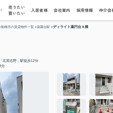
売りたい
い
入居者様
会社案内
採用情報
仲介会
買いたい
ディライト薬円台Ａ棟
船橋市の賃貸物件一覧
薬園台駅
「北習志野」駅徒歩12分
8分