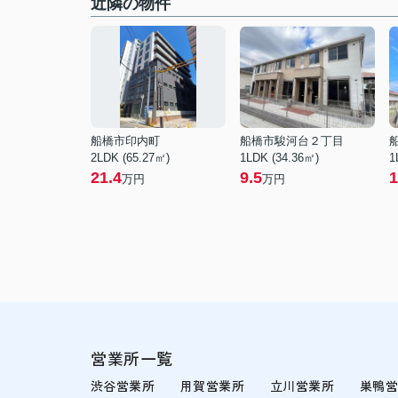
近隣の物件
船橋市印内町
船橋市駿河台２丁目
2LDK (65.27㎡)
1LDK (34.36㎡)
1
21.4
9.5
1
万円
万円
営業所一覧
渋谷営業所
用賀営業所
立川営業所
巣鴨