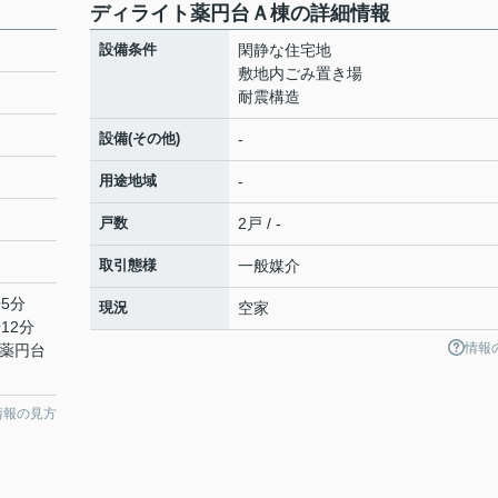
ディライト薬円台Ａ棟の詳細情報
設備条件
閑静な住宅地
敷地内ごみ置き場
耐震構造
設備(その他)
-
用途地域
-
戸数
2戸 / -
取引態様
一般媒介
5分
現況
空家
12分
情報
「薬円台
情報の見方