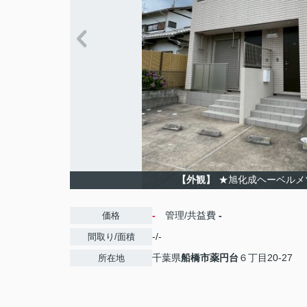
【外観】
★旭化成ヘーベルメ
-
管理/共益費
-
価格
-/-
間取り/面積
千葉県
船橋市
薬円台
６丁目20-27
所在地