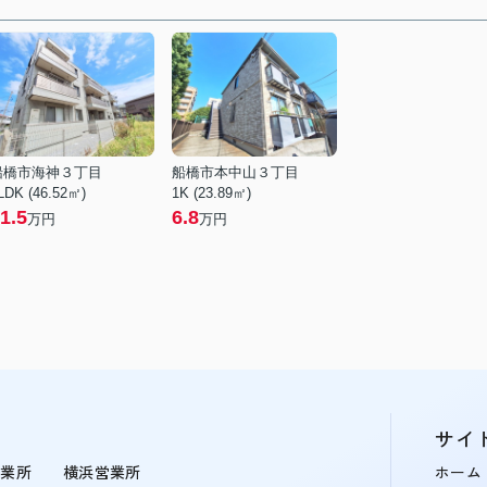
船橋市海神３丁目
船橋市本中山３丁目
LDK (46.52㎡)
1K (23.89㎡)
1.5
6.8
万円
万円
サイ
営業所
横浜営業所
ホーム