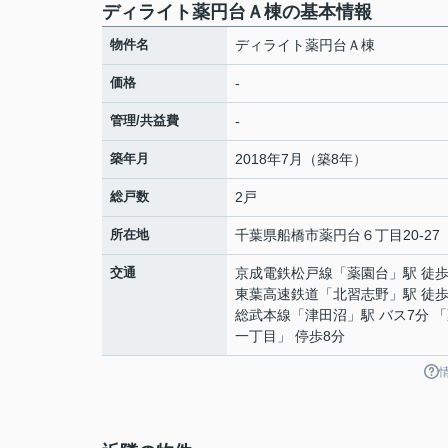
ディライト薬円台Ａ棟の基本情報
物件名
ディライト薬円台Ａ棟
価格
-
管理/共益費
-
築年月
2018年7月（築8年）
総戸数
2戸
所在地
千葉県
船橋市
薬円台
６丁目20-27
交通
京成電鉄松戸線
「
薬園台
」駅 徒歩
東葉高速鉄道
「
北習志野
」駅 徒歩
総武本線
「
津田沼
」駅 バス7分 
一丁目」 停歩8分