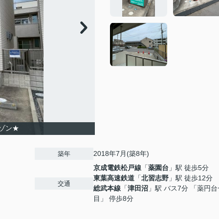
ゾン★
2018年7月(築8年)
築年
京成電鉄松戸線
「
薬園台
」駅 徒歩5分
東葉高速鉄道
「
北習志野
」駅 徒歩12分
交通
総武本線
「
津田沼
」駅 バス7分 「薬円
目」 停歩8分