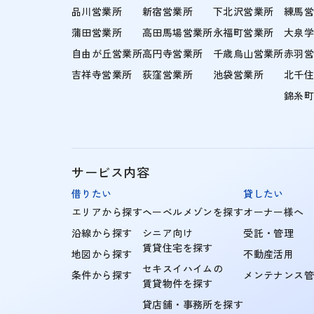
品川営業所
新宿営業所
下北沢営業所
練馬
蒲田営業所
高田馬場営業所
永福町営業所
大泉
自由が丘営業所
高円寺営業所
千歳烏山営業所
赤羽
吉祥寺営業所
荻窪営業所
池袋営業所
北千
錦糸
サービス内容
借りたい
貸したい
エリアから探す
ヘーベルメゾンを探す
オーナー様へ
沿線から探す
シニア向け
受託・管理
賃貸住宅を探す
地図から探す
不動産活用
セキスイハイムの
条件から探す
メンテナンス
賃貸物件を探す
貸店舗・事務所を探す