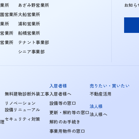
営業所
あざみ野営業所
お知ら
学園営業所
大船営業所
営業所
浦和営業所
住営業所
船橋営業所
町営業所
テナント事業部
シニア事業部
入居者様
売りたい・買いたい
無料建物診断外装工事
入居者様へ
不動産活用
リノベーション
設備等の窓口
法人様
設備リニューアル
更新・解約等の窓口
法人様へ
セキュリティ対策
管理
解約のお手続き
事業用物件の窓口