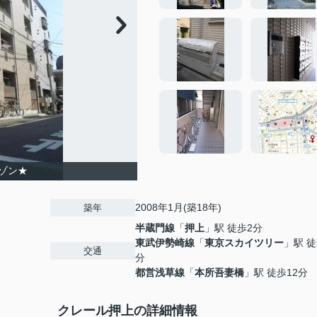
ゾン★
2008年1月(築18年)
築年
半蔵門線
「
押上
」駅 徒歩2分
東武伊勢崎線
「
東京スカイツリー
」駅 徒
交通
分
都営浅草線
「
本所吾妻橋
」駅 徒歩12分
クレール押上の詳細情報