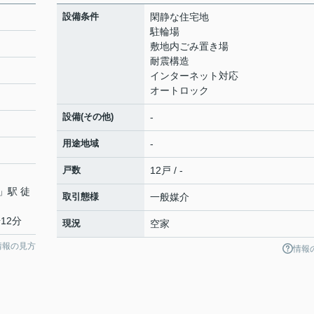
設備条件
閑静な住宅地
駐輪場
敷地内ごみ置き場
耐震構造
インターネット対応
オートロック
設備(その他)
-
用途地域
-
戸数
12戸 / -
」駅 徒
取引態様
一般媒介
12分
現況
空家
情報の見方
情報