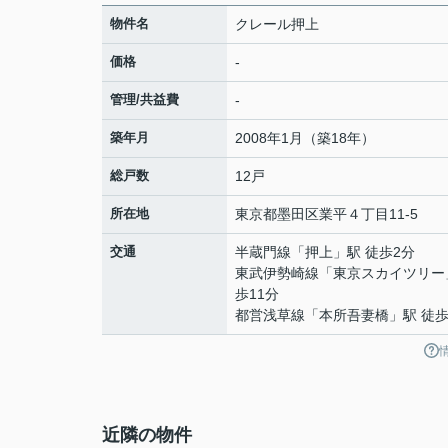
物件名
クレール押上
価格
-
管理/共益費
-
築年月
2008年1月（築18年）
総戸数
12戸
所在地
東京都
墨田区
業平
４丁目11-5
交通
半蔵門線
「
押上
」駅 徒歩2分
東武伊勢崎線
「
東京スカイツリー
歩11分
都営浅草線
「
本所吾妻橋
」駅 徒歩
近隣の物件