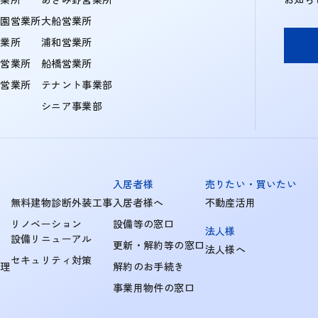
学園営業所
大船営業所
営業所
浦和営業所
住営業所
船橋営業所
町営業所
テナント事業部
シニア事業部
入居者様
売りたい・買いたい
無料建物診断外装工事
入居者様へ
不動産活用
リノベーション
設備等の窓口
法人様
設備リニューアル
更新・解約等の窓口
法人様へ
セキュリティ対策
管理
解約のお手続き
事業用物件の窓口