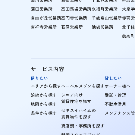
蒲田営業所
高田馬場営業所
永福町営業所
大泉
自由が丘営業所
高円寺営業所
千歳烏山営業所
赤羽
吉祥寺営業所
荻窪営業所
池袋営業所
北千
錦糸
サービス内容
借りたい
貸したい
エリアから探す
ヘーベルメゾンを探す
オーナー様へ
沿線から探す
シニア向け
受託・管理
賃貸住宅を探す
地図から探す
不動産活用
セキスイハイムの
条件から探す
メンテナンス
賃貸物件を探す
貸店舗・事務所を探す
新着スタッフブログ