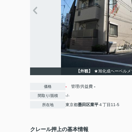
【外観】
★旭化成ヘーベルメ
-
管理/共益費
-
価格
-/-
間取り/面積
東京都
墨田区
業平
４丁目11-5
所在地
クレール押上の基本情報