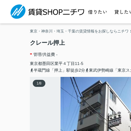
借りたい
貸した
東京・神奈川・埼玉・千葉の賃貸情報をお探しならニチワ
クレール押上
-
管理/共益費 -
東京都
墨田区
業平
４丁目11-5
半蔵門線「押上」駅徒歩2分
東武伊勢崎線「東京ス
1
/
8