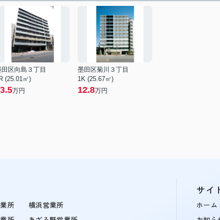
墨田区向島３丁目
墨田区菊川３丁目
R (25.01㎡)
1K (25.67㎡)
3.5
12.8
万円
万円
サイ
営業所
横浜営業所
ホーム
営業所
あざみ野営業所
お知ら