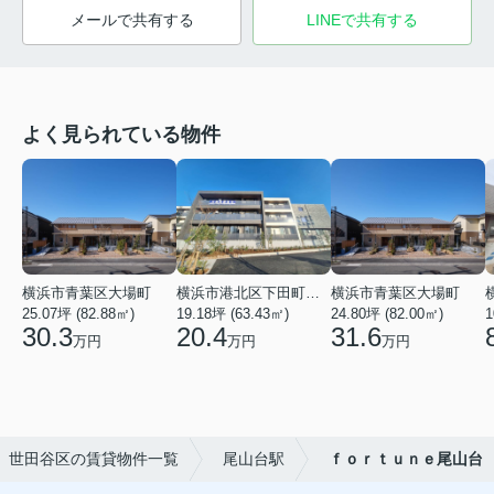
メールで共有する
LINEで共有する
よく見られている物件
横浜市青葉区大場町
横浜市港北区下田町２丁目
横浜市青葉区大場町
25.07坪 (82.88㎡)
19.18坪 (63.43㎡)
24.80坪 (82.00㎡)
1
30.3
20.4
31.6
万円
万円
万円
世田谷区の賃貸物件一覧
尾山台駅
ｆｏｒｔｕｎｅ尾山台