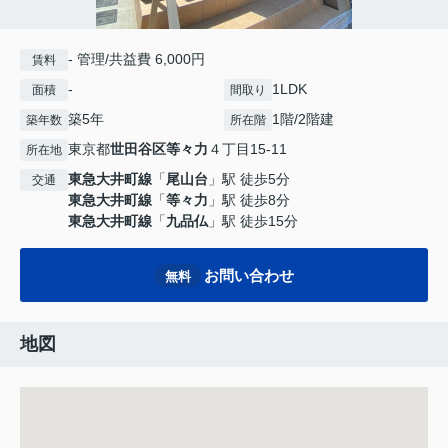
- 管理/共益費 6,000円
賃料
-
1LDK
面積
間取り
築5年
1階/2階建
築年数
所在階
東京都
世田谷区
等々力
４丁目15-11
所在地
東急大井町線
「
尾山台
」駅 徒歩5分
交通
東急大井町線
「
等々力
」駅 徒歩8分
東急大井町線
「
九品仏
」駅 徒歩15分
お問い合わせ
無料
地図