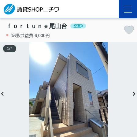
ｆｏｒｔｕｎｅ尾山台
空室0
-
管理/共益費 6,000円
1
/
7