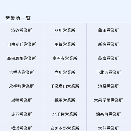
営業所一覧
渋谷営業所
品川営業所
蒲田営業所
自由が丘営業所
用賀営業所
新宿営業所
高田馬場営業所
高円寺営業所
荻窪営業所
吉祥寺営業所
立川営業所
下北沢営業所
永福町営業所
千歳烏山営業所
池袋営業所
巣鴨営業所
練馬営業所
大泉学園営業所
赤羽営業所
北千住営業所
錦糸町営業所
横浜営業所
あざみ野営業所
大船営業所