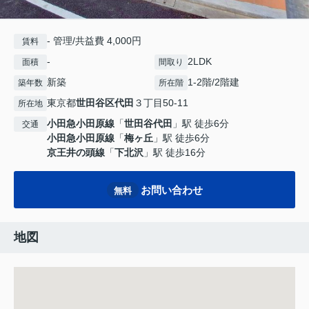
- 管理/共益費 4,000円
賃料
-
2LDK
面積
間取り
新築
1-2階/2階建
築年数
所在階
東京都
世田谷区
代田
３丁目50-11
所在地
小田急小田原線
「
世田谷代田
」駅 徒歩6分
交通
小田急小田原線
「
梅ヶ丘
」駅 徒歩6分
京王井の頭線
「
下北沢
」駅 徒歩16分
お問い合わせ
無料
地図