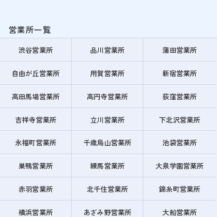
営業所一覧
渋谷営業所
品川営業所
蒲田営業所
自由が丘営業所
用賀営業所
新宿営業所
高田馬場営業所
高円寺営業所
荻窪営業所
吉祥寺営業所
立川営業所
下北沢営業所
永福町営業所
千歳烏山営業所
池袋営業所
巣鴨営業所
練馬営業所
大泉学園営業所
赤羽営業所
北千住営業所
錦糸町営業所
横浜営業所
あざみ野営業所
大船営業所