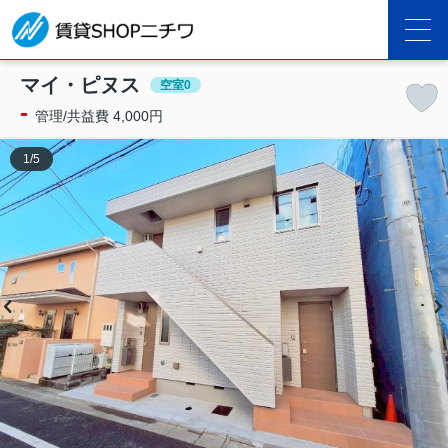
マイ・ピヌス
空室0
-
管理/共益費 4,000円
1
/
5