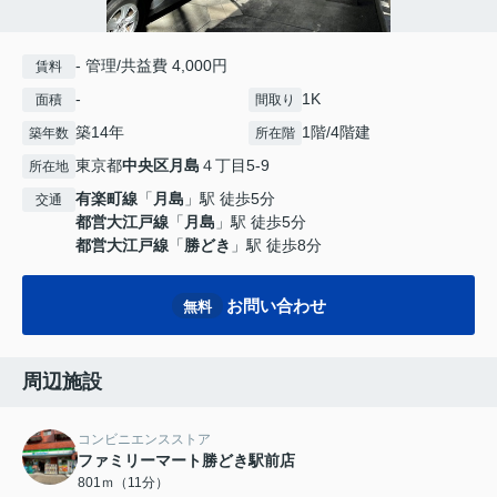
- 管理/共益費 4,000円
賃料
-
1K
面積
間取り
築14年
1階/4階建
築年数
所在階
東京都
中央区
月島
４丁目5-9
所在地
有楽町線
「
月島
」駅 徒歩5分
交通
都営大江戸線
「
月島
」駅 徒歩5分
都営大江戸線
「
勝どき
」駅 徒歩8分
お問い合わせ
無料
周辺施設
コンビニエンスストア
ファミリーマート勝どき駅前店
801ｍ（11分）