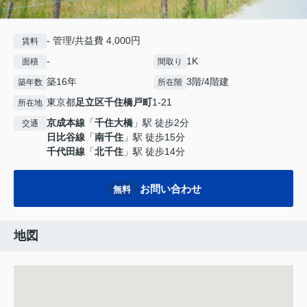
- 管理/共益費 4,000円
賃料
-
1K
面積
間取り
築16年
3階/4階建
築年数
所在階
東京都
足立区
千住橋戸町
1-21
所在地
京成本線
「
千住大橋
」駅 徒歩2分
交通
日比谷線
「
南千住
」駅 徒歩15分
千代田線
「
北千住
」駅 徒歩14分
お問い合わせ
無料
地図