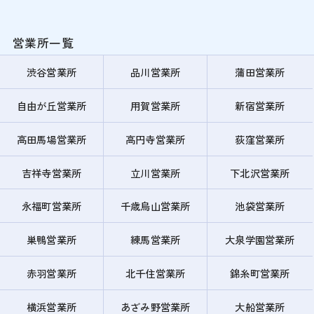
営業所一覧
渋谷営業所
品川営業所
蒲田営業所
自由が丘営業所
用賀営業所
新宿営業所
高田馬場営業所
高円寺営業所
荻窪営業所
吉祥寺営業所
立川営業所
下北沢営業所
永福町営業所
千歳烏山営業所
池袋営業所
巣鴨営業所
練馬営業所
大泉学園営業所
赤羽営業所
北千住営業所
錦糸町営業所
横浜営業所
あざみ野営業所
大船営業所