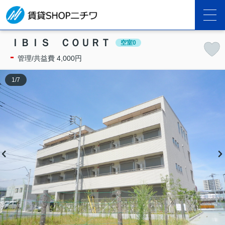
ＩＢＩＳ ＣＯＵＲＴ
空室0
-
管理/共益費 4,000円
1
/
7