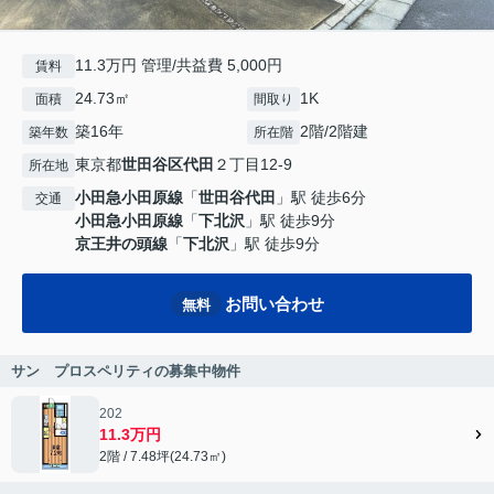
11.3万円 管理/共益費 5,000円
賃料
24.73㎡
1K
面積
間取り
築16年
2階/2階建
築年数
所在階
東京都
世田谷区
代田
２丁目12-9
所在地
小田急小田原線
「
世田谷代田
」駅 徒歩6分
交通
小田急小田原線
「
下北沢
」駅 徒歩9分
京王井の頭線
「
下北沢
」駅 徒歩9分
お問い合わせ
無料
サン プロスペリティの募集中物件
202
11.3万円
2階 / 7.48坪(24.73㎡)