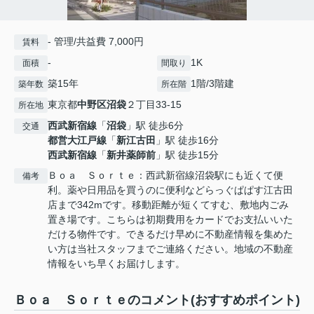
- 管理/共益費 7,000円
賃料
-
1K
面積
間取り
築15年
1階/3階建
築年数
所在階
東京都
中野区
沼袋
２丁目33-15
所在地
西武新宿線
「
沼袋
」駅 徒歩6分
交通
都営大江戸線
「
新江古田
」駅 徒歩16分
西武新宿線
「
新井薬師前
」駅 徒歩15分
Ｂｏａ Ｓｏｒｔｅ：西武新宿線沼袋駅にも近くて便
備考
利。薬や日用品を買うのに便利などらっぐぱぱす江古田
店まで342mです。移動距離が短くてすむ、敷地内ごみ
置き場です。こちらは初期費用をカードでお支払いいた
だける物件です。できるだけ早めに不動産情報を集めた
い方は当社スタッフまでご連絡ください。地域の不動産
情報をいち早くお届けします。
Ｂｏａ Ｓｏｒｔｅのコメント(おすすめポイント)