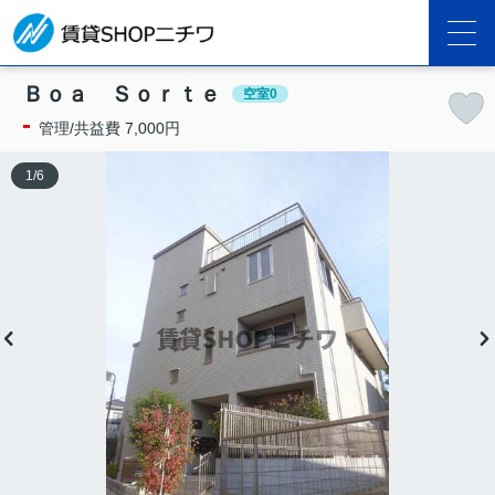
Ｂｏａ Ｓｏｒｔｅ
空室0
-
管理/共益費 7,000円
1
/
6