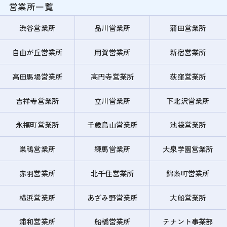
営業所一覧
渋谷営業所
品川営業所
蒲田営業所
自由が丘営業所
用賀営業所
新宿営業所
高田馬場営業所
高円寺営業所
荻窪営業所
吉祥寺営業所
立川営業所
下北沢営業所
永福町営業所
千歳烏山営業所
池袋営業所
巣鴨営業所
練馬営業所
大泉学園営業所
赤羽営業所
北千住営業所
錦糸町営業所
横浜営業所
あざみ野営業所
大船営業所
浦和営業所
船橋営業所
テナント事業部