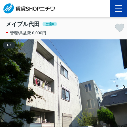
メイプル代田
空室0
-
管理/共益費 6,000円
1
/
7