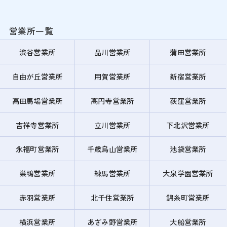
営業所一覧
渋谷営業所
品川営業所
蒲田営業所
自由が丘営業所
用賀営業所
新宿営業所
高田馬場営業所
高円寺営業所
荻窪営業所
吉祥寺営業所
立川営業所
下北沢営業所
永福町営業所
千歳烏山営業所
池袋営業所
巣鴨営業所
練馬営業所
大泉学園営業所
赤羽営業所
北千住営業所
錦糸町営業所
横浜営業所
あざみ野営業所
大船営業所