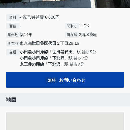
- 管理/共益費 6,000円
賃料
-
1LDK
面積
間取り
築14年
2階/3階建
築年数
所在階
東京都
世田谷区
代田
２丁目26-16
所在地
小田急小田原線
「
世田谷代田
」駅 徒歩5分
交通
小田急小田原線
「
下北沢
」駅 徒歩7分
京王井の頭線
「
下北沢
」駅 徒歩7分
お問い合わせ
無料
地図