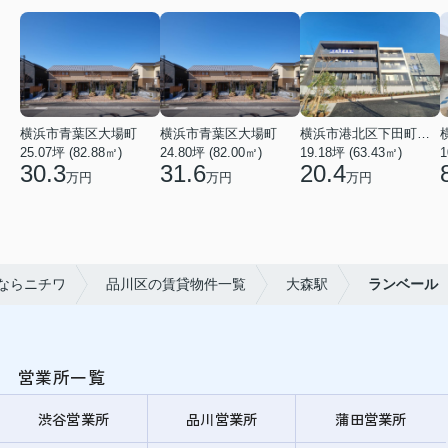
横浜市青葉区大場町
横浜市青葉区大場町
横浜市港北区下田町２丁目
25.07坪 (82.88㎡)
24.80坪 (82.00㎡)
19.18坪 (63.43㎡)
1
30.3
31.6
20.4
万円
万円
万円
ならニチワ
品川区の賃貸物件一覧
大森駅
ランベール
営業所一覧
渋谷営業所
品川営業所
蒲田営業所