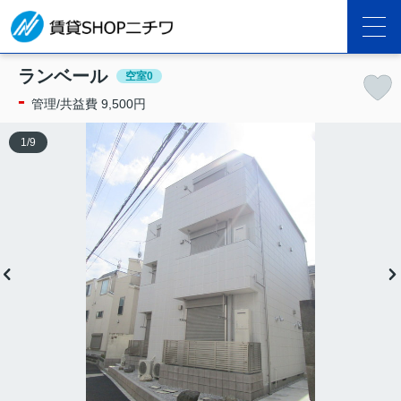
ランベール
空室0
-
管理/共益費 9,500円
1
/
9