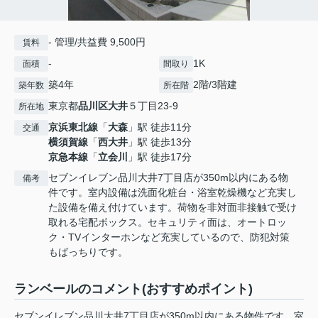
- 管理/共益費 9,500円
賃料
-
1K
面積
間取り
築4年
2階/3階建
築年数
所在階
東京都
品川区
大井
５丁目23-9
所在地
京浜東北線
「
大森
」駅 徒歩11分
交通
横須賀線
「
西大井
」駅 徒歩13分
京急本線
「
立会川
」駅 徒歩17分
セブンイレブン品川大井7丁目店が350m以内にある物
備考
件です。室内設備は洗面化粧台・浴室乾燥機など充実し
た設備を備え付けています。荷物を非対面非接触で受け
取れる宅配ボックス。セキュリティ面は、オートロッ
ク・TVインターホンなど充実しているので、防犯対策
もばっちりです。
ランベールのコメント(おすすめポイント)
セブンイレブン品川大井7丁目店が350m以内にある物件です。室