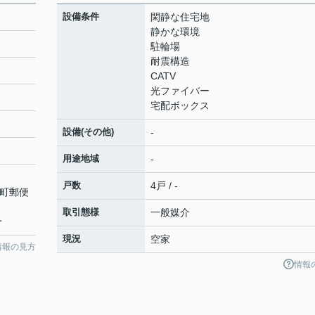
設備条件
閑静な住宅地
静かな環境
駐輪場
耐震構造
CATV
光ファイバー
宅配ボックス
設備(その他)
-
用途地域
-
戸数
4戸 / -
関町郵便
取引態様
一般媒介
分
現況
空家
情報の見方
情報