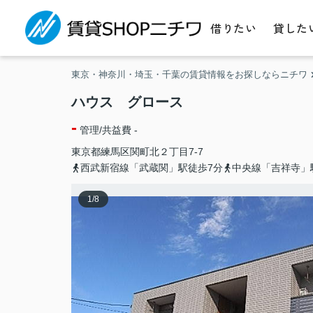
借りたい
貸した
東京・神奈川・埼玉・千葉の賃貸情報をお探しならニチワ
ハウス グロース
-
管理/共益費 -
東京都
練馬区
関町北
２丁目7-7
西武新宿線「武蔵関」駅徒歩7分
中央線「吉祥寺」
1
/
8