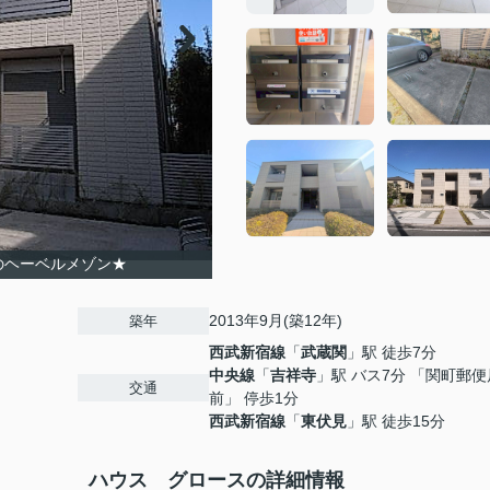
のヘーベルメゾン★
2013年9月(築12年)
築年
西武新宿線
「
武蔵関
」駅 徒歩7分
中央線
「
吉祥寺
」駅 バス7分 「関町郵便
交通
前」 停歩1分
西武新宿線
「
東伏見
」駅 徒歩15分
ハウス グロースの詳細情報