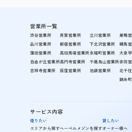
営業所一覧
渋谷営業所
用賀営業所
立川営業所
巣鴨
品川営業所
新宿営業所
下北沢営業所
練馬
蒲田営業所
高田馬場営業所
永福町営業所
大泉
自由が丘営業所
高円寺営業所
千歳烏山営業所
赤羽
吉祥寺営業所
荻窪営業所
池袋営業所
北千
錦糸
サービス内容
借りたい
貸したい
エリアから探す
ヘーベルメゾンを探す
オーナー様へ