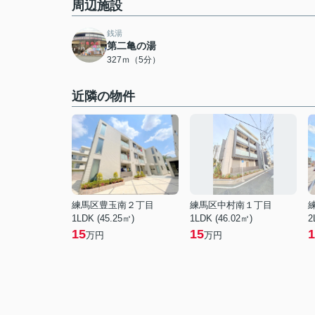
周辺施設
銭湯
第二亀の湯
327ｍ（5分）
近隣の物件
練馬区豊玉南２丁目
練馬区中村南１丁目
1LDK (45.25㎡)
1LDK (46.02㎡)
2
15
15
1
万円
万円