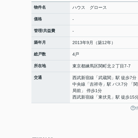
物件名
ハウス グロース
価格
-
管理/共益費
-
築年月
2013年9月（築12年）
総戸数
4戸
所在地
東京都
練馬区
関町北
２丁目7-7
交通
西武新宿線
「
武蔵関
」駅 徒歩7分
中央線
「
吉祥寺
」駅 バス7分 「
局前」 停歩1分
西武新宿線
「
東伏見
」駅 徒歩15