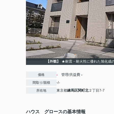
【外観】
★耐震・耐火性に優れた旭化成
-
管理/共益費
-
価格
-/-
間取り/面積
東京都
練馬区
関町北
２丁目7-7
所在地
ハウス グロースの基本情報