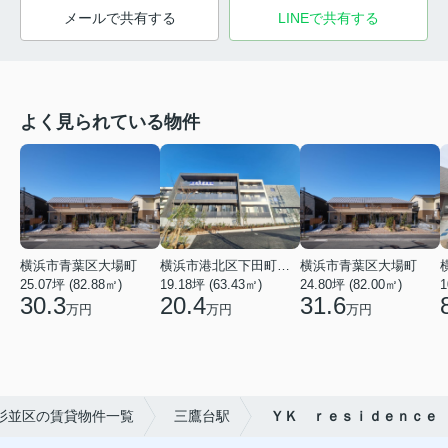
メールで共有する
LINEで共有する
よく見られている物件
横浜市青葉区大場町
横浜市港北区下田町２丁目
横浜市青葉区大場町
25.07坪 (82.88㎡)
19.18坪 (63.43㎡)
24.80坪 (82.00㎡)
1
30.3
20.4
31.6
万円
万円
万円
杉並区の賃貸物件一覧
三鷹台駅
ＹＫ ｒｅｓｉｄｅｎｃｅ