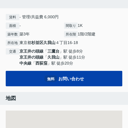
- 管理/共益費 6,000円
賃料
-
1K
面積
間取り
築3年
1階/2階建
築年数
所在階
東京都
杉並区
久我山
４丁目16-18
所在地
京王井の頭線
「
三鷹台
」駅 徒歩8分
交通
京王井の頭線
「
久我山
」駅 徒歩11分
中央線
「
西荻窪
」駅 徒歩20分
お問い合わせ
無料
地図