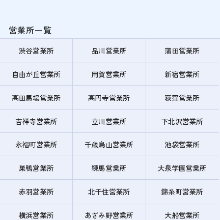
営業所一覧
渋谷営業所
品川営業所
蒲田営業所
自由が丘営業所
用賀営業所
新宿営業所
高田馬場営業所
高円寺営業所
荻窪営業所
吉祥寺営業所
立川営業所
下北沢営業所
永福町営業所
千歳烏山営業所
池袋営業所
巣鴨営業所
練馬営業所
大泉学園営業所
赤羽営業所
北千住営業所
錦糸町営業所
横浜営業所
あざみ野営業所
大船営業所