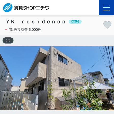
ＹＫ ｒｅｓｉｄｅｎｃｅ
空室0
-
管理/共益費 6,000円
1
/
5