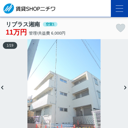
リブラス湘南
空室1
11万円
管理/共益費 6,000円
1
/
19