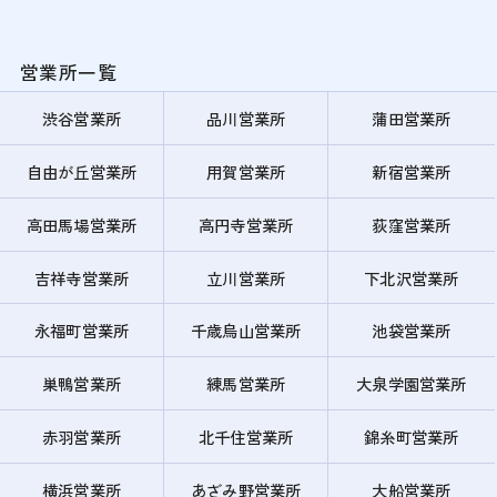
営業所一覧
渋谷営業所
品川営業所
蒲田営業所
自由が丘営業所
用賀営業所
新宿営業所
高田馬場営業所
高円寺営業所
荻窪営業所
吉祥寺営業所
立川営業所
下北沢営業所
永福町営業所
千歳烏山営業所
池袋営業所
巣鴨営業所
練馬営業所
大泉学園営業所
赤羽営業所
北千住営業所
錦糸町営業所
横浜営業所
あざみ野営業所
大船営業所