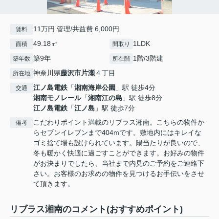
11万円 管理/共益費 6,000円
賃料
49.18㎡
1LDK
面積
間取り
築9年
1階/3階建
築年数
所在階
神奈川県
藤沢市
片瀬
４丁目
所在地
江ノ島電鉄
「
湘南海岸公園
」駅 徒歩4分
交通
湘南モノレール
「
湘南江の島
」駅 徒歩8分
江ノ島電鉄
「
江ノ島
」駅 徒歩7分
こだわりポイント満載のリブラス湘南。こちらの物件か
備考
らセブンイレブンまで404mです。敷地内にはキレイな
ゴミ捨て場も設けられています。陽当たりが良いので、
冬も暖かく快適に過ごすことができます。お好みの物件
がお決まりでしたら、当社まで内見のご予約をご連絡下
さい。お客様のお求めの物件を見つけるお手伝いをさせ
て頂きます。
リブラス湘南のコメント(おすすめポイント)