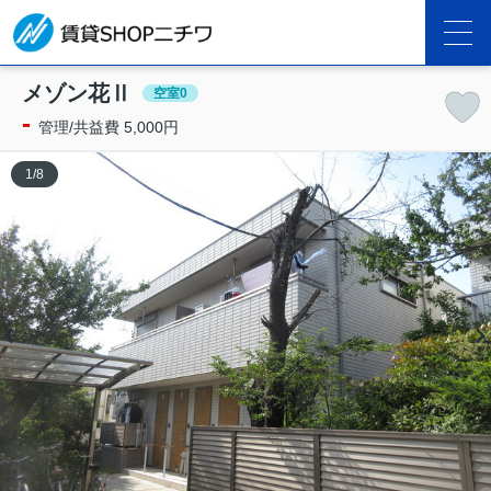
メゾン花Ⅱ
空室0
-
管理/共益費 5,000円
1
/
8