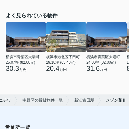
よく見られている物件
横浜市青葉区大場町
横浜市港北区下田町２丁目
横浜市青葉区大場町
25.07坪 (82.88㎡)
19.18坪 (63.43㎡)
24.80坪 (82.00㎡)
1
30.3
20.4
31.6
万円
万円
万円
ニチワ
中野区の賃貸物件一覧
新江古田駅
メゾン花Ⅱ
営業所一覧