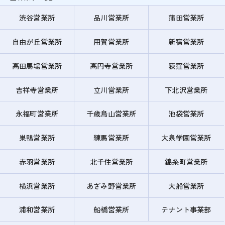
渋谷営業所
品川営業所
蒲田営業所
自由が丘営業所
用賀営業所
新宿営業所
高田馬場営業所
高円寺営業所
荻窪営業所
吉祥寺営業所
立川営業所
下北沢営業所
永福町営業所
千歳烏山営業所
池袋営業所
巣鴨営業所
練馬営業所
大泉学園営業所
赤羽営業所
北千住営業所
錦糸町営業所
横浜営業所
あざみ野営業所
大船営業所
浦和営業所
船橋営業所
テナント事業部