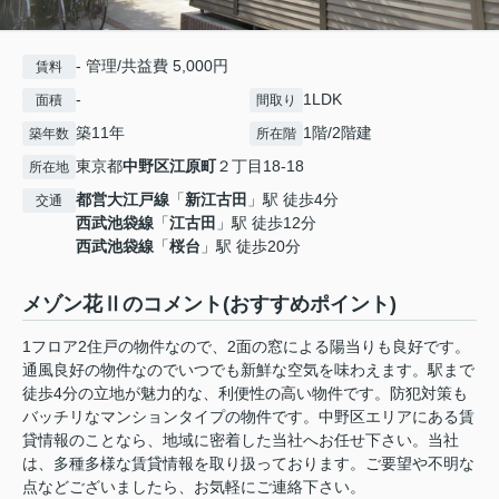
- 管理/共益費 5,000円
賃料
-
1LDK
面積
間取り
築11年
1階/2階建
築年数
所在階
東京都
中野区
江原町
２丁目18-18
所在地
都営大江戸線
「
新江古田
」駅 徒歩4分
交通
西武池袋線
「
江古田
」駅 徒歩12分
西武池袋線
「
桜台
」駅 徒歩20分
メゾン花Ⅱのコメント(おすすめポイント)
1フロア2住戸の物件なので、2面の窓による陽当りも良好です。
通風良好の物件なのでいつでも新鮮な空気を味わえます。駅まで
徒歩4分の立地が魅力的な、利便性の高い物件です。防犯対策も
バッチリなマンションタイプの物件です。中野区エリアにある賃
貸情報のことなら、地域に密着した当社へお任せ下さい。当社
は、多種多様な賃貸情報を取り扱っております。ご要望や不明な
点などございましたら、お気軽にご連絡下さい。