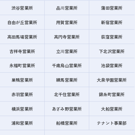
渋谷営業所
品川営業所
蒲田営業所
自由が丘営業所
用賀営業所
新宿営業所
高田馬場営業所
高円寺営業所
荻窪営業所
吉祥寺営業所
立川営業所
下北沢営業所
永福町営業所
千歳烏山営業所
池袋営業所
巣鴨営業所
練馬営業所
大泉学園営業所
赤羽営業所
北千住営業所
錦糸町営業所
横浜営業所
あざみ野営業所
大船営業所
浦和営業所
船橋営業所
テナント事業部