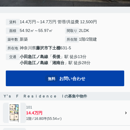
14.4万円～14.7万円 管理/共益費 12,500円
賃料
54.92㎡～55.97㎡
2LDK
面積
間取り
新築
1階/2階建
築年数
所在階
神奈川県
藤沢市
下土棚
631-5
所在地
小田急江ノ島線
「
長後
」駅 徒歩13分
交通
小田急江ノ島線
「
湘南台
」駅 徒歩28分
お問い合わせ
無料
Ｙ’ｓ Ｆ Ｒｅｓｉｄｅｎｃｅ Ⅰの募集中物件
101
14.4万円
1階 / 16.80坪(55.54㎡)