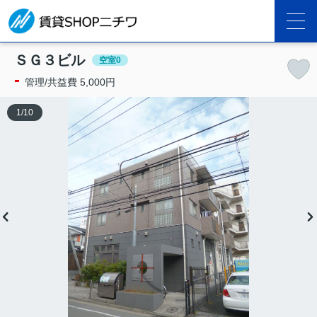
ＳＧ３ビル
空室0
-
管理/共益費 5,000円
1
/
10