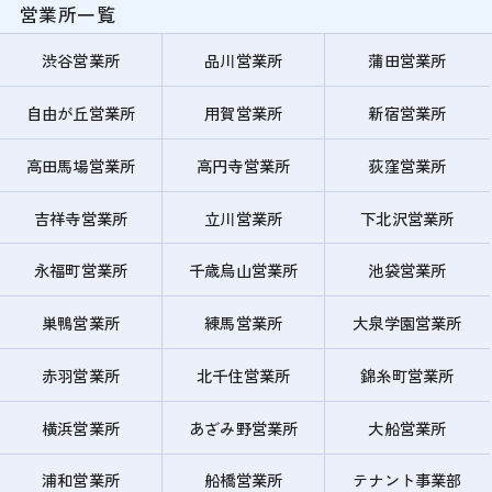
営業所一覧
渋谷営業所
品川営業所
蒲田営業所
自由が丘営業所
用賀営業所
新宿営業所
高田馬場営業所
高円寺営業所
荻窪営業所
吉祥寺営業所
立川営業所
下北沢営業所
永福町営業所
千歳烏山営業所
池袋営業所
巣鴨営業所
練馬営業所
大泉学園営業所
赤羽営業所
北千住営業所
錦糸町営業所
横浜営業所
あざみ野営業所
大船営業所
浦和営業所
船橋営業所
テナント事業部