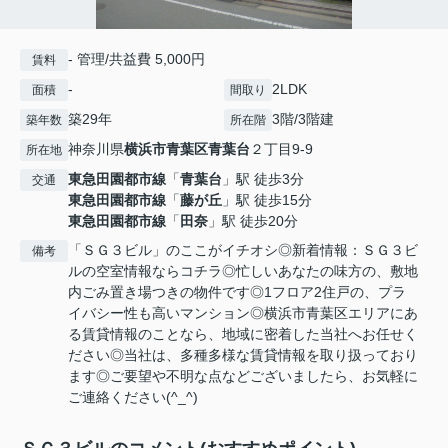
- 管理/共益費 5,000円
賃料
-
2LDK
面積
間取り
築29年
3階/3階建
築年数
所在階
神奈川県
横浜市青葉区
青葉台
２丁目9-9
所在地
東急田園都市線
「
青葉台
」駅 徒歩3分
交通
東急田園都市線
「
藤が丘
」駅 徒歩15分
東急田園都市線
「
田奈
」駅 徒歩20分
「ＳＧ３ビル」のここがイチオシ◎新着情報：ＳＧ３ビ
備考
ルの空室情報ならコチラ◎忙しいあなたの味方の、敷地
内ごみ置き場つきの物件です◎1フロア2住戸の、プラ
イバシー性も高いマンション◎横浜市青葉区エリアにあ
る賃貸情報のことなら、地域に密着した当社へお任せく
ださい◎当社は、多種多様な賃貸情報を取り扱っており
ます◎ご要望や不明な点などございましたら、お気軽に
ご連絡ください(^_^)