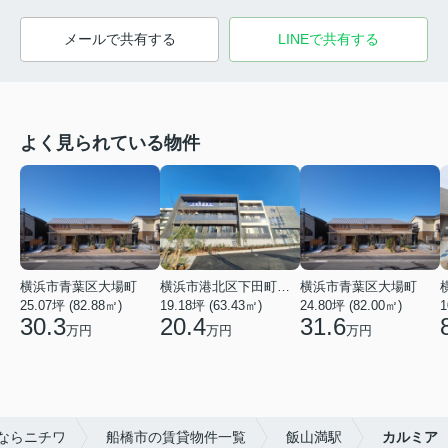
メールで共有する
LINEで共有する
よく見られている物件
横浜市青葉区大場町
横浜市港北区下田町２丁目
横浜市青葉区大場町
25.07坪 (82.88㎡)
19.18坪 (63.43㎡)
24.80坪 (82.00㎡)
1
30.3
20.4
31.6
万円
万円
万円
ならニチワ
船橋市の賃貸物件一覧
飯山満駅
カルミア