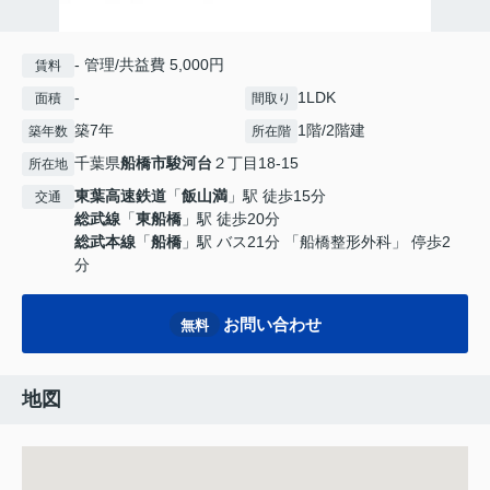
- 管理/共益費 5,000円
賃料
-
1LDK
面積
間取り
築7年
1階/2階建
築年数
所在階
千葉県
船橋市
駿河台
２丁目18-15
所在地
東葉高速鉄道
「
飯山満
」駅 徒歩15分
交通
総武線
「
東船橋
」駅 徒歩20分
総武本線
「
船橋
」駅 バス21分 「船橋整形外科」 停歩2
分
お問い合わせ
無料
地図