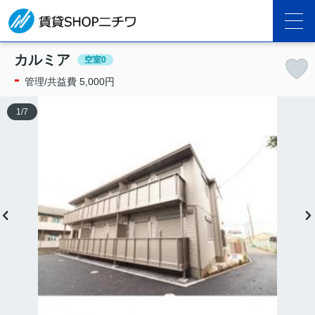
カルミア
空室0
-
管理/共益費 5,000円
1
/
7