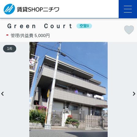
Ｇｒｅｅｎ Ｃｏｕｒｔ
空室0
-
管理/共益費 5,000円
1
/
6