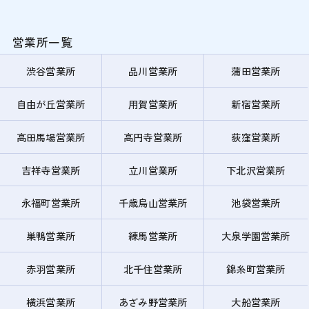
営業所一覧
渋谷営業所
品川営業所
蒲田営業所
自由が丘営業所
用賀営業所
新宿営業所
高田馬場営業所
高円寺営業所
荻窪営業所
吉祥寺営業所
立川営業所
下北沢営業所
永福町営業所
千歳烏山営業所
池袋営業所
巣鴨営業所
練馬営業所
大泉学園営業所
赤羽営業所
北千住営業所
錦糸町営業所
横浜営業所
あざみ野営業所
大船営業所