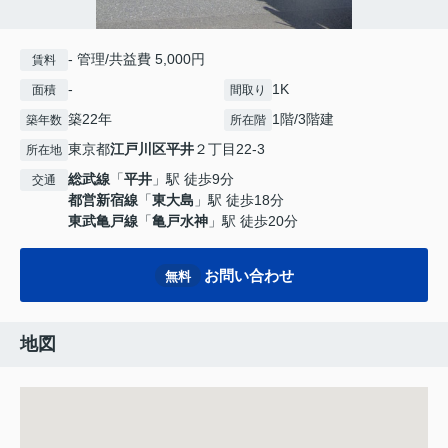
- 管理/共益費 5,000円
賃料
-
1K
面積
間取り
築22年
1階/3階建
築年数
所在階
東京都
江戸川区
平井
２丁目22-3
所在地
総武線
「
平井
」駅 徒歩9分
交通
都営新宿線
「
東大島
」駅 徒歩18分
東武亀戸線
「
亀戸水神
」駅 徒歩20分
お問い合わせ
無料
地図