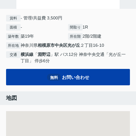
- 管理/共益費 3,500円
賃料
-
1R
面積
間取り
築19年
2階/2階建
築年数
所在階
神奈川県
相模原市中央区
光が丘
２丁目16-10
所在地
横浜線
「
淵野辺
」駅 バス12分 神奈中央交通「光が丘一
交通
丁目」 停歩6分
お問い合わせ
無料
地図