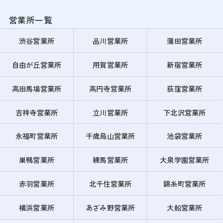
営業所一覧
渋谷営業所
品川営業所
蒲田営業所
自由が丘営業所
用賀営業所
新宿営業所
高田馬場営業所
高円寺営業所
荻窪営業所
吉祥寺営業所
立川営業所
下北沢営業所
永福町営業所
千歳烏山営業所
池袋営業所
巣鴨営業所
練馬営業所
大泉学園営業所
赤羽営業所
北千住営業所
錦糸町営業所
横浜営業所
あざみ野営業所
大船営業所