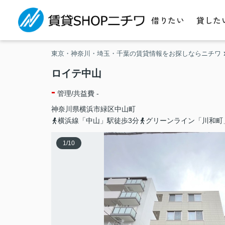
借りたい
貸した
東京・神奈川・埼玉・千葉の賃貸情報をお探しならニチワ
ロイテ中山
-
管理/共益費 -
神奈川県
横浜市緑区
中山町
横浜線「中山」駅徒歩3分
グリーンライン「川和町
1
/
10