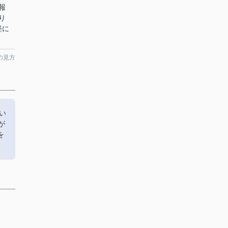
報
り
軽に
の見方
い
が
を