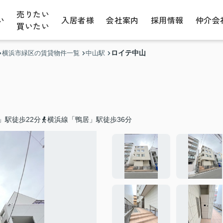
売りたい
い
入居者様
会社案内
採用情報
仲介会
買いたい
ロイテ中山
横浜市緑区の賃貸物件一覧
中山駅
」駅徒歩22分
横浜線「鴨居」駅徒歩36分