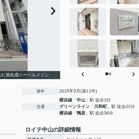
れた旭化成ヘーベルメゾン
2015年3月(築11年)
築年
横浜線
「
中山
」駅 徒歩3分
グリーンライン
「
川和町
」駅 徒歩22分
交通
横浜線
「
鴨居
」駅 徒歩36分
ロイテ中山の詳細情報