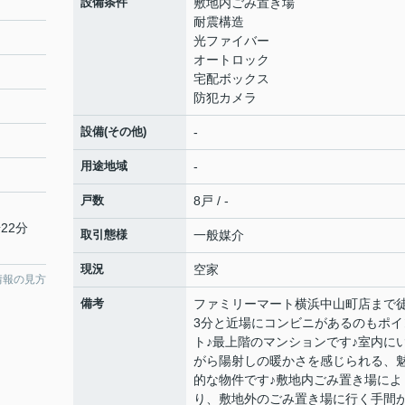
設備条件
敷地内ごみ置き場
耐震構造
光ファイバー
オートロック
宅配ボックス
防犯カメラ
設備(その他)
-
用途地域
-
戸数
8戸 / -
22分
取引態様
一般媒介
現況
空家
情報の見方
備考
ファミリーマート横浜中山町店まで
3分と近場にコンビニがあるのもポイ
ト♪最上階のマンションです♪室内に
がら陽射しの暖かさを感じられる、
的な物件です♪敷地内ごみ置き場によ
り、敷地外のごみ置き場に行く手間