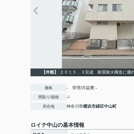
【外観】
２０１５．３完成 耐震耐火構造に優
-
管理/共益費
-
価格
-/-
間取り/面積
神奈川県
横浜市緑区
中山町
所在地
ロイテ中山の基本情報