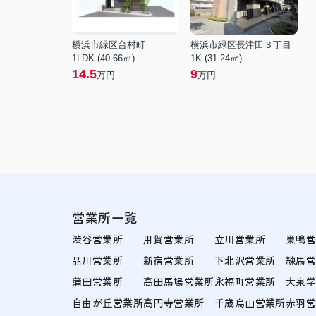
横浜市緑区台村町
横浜市緑区長津田３丁目
1LDK (40.66㎡)
1K (31.24㎡)
14.5
9
万円
万円
営業所一覧
渋谷営業所
用賀営業所
立川営業所
巣鴨
品川営業所
新宿営業所
下北沢営業所
練馬
蒲田営業所
高田馬場営業所
永福町営業所
大泉
自由が丘営業所
高円寺営業所
千歳烏山営業所
赤羽