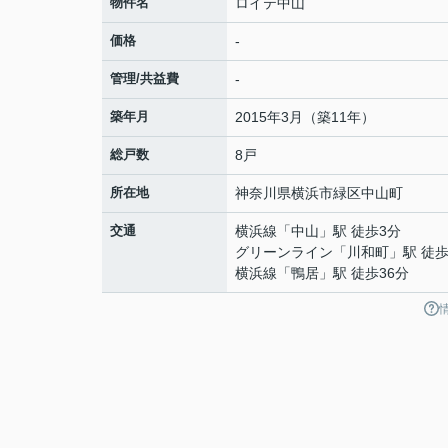
物件名
ロイテ中山
価格
-
管理/共益費
-
築年月
2015年3月（築11年）
総戸数
8戸
所在地
神奈川県
横浜市緑区
中山町
交通
横浜線
「
中山
」駅 徒歩3分
グリーンライン
「
川和町
」駅 徒歩
横浜線
「
鴨居
」駅 徒歩36分