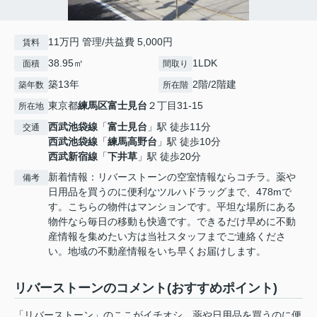
11万円 管理/共益費 5,000円
賃料
38.95㎡
1LDK
面積
間取り
築13年
2階/2階建
築年数
所在階
東京都
練馬区
富士見台
２丁目31-15
所在地
西武池袋線
「
富士見台
」駅 徒歩11分
交通
西武池袋線
「
練馬高野台
」駅 徒歩10分
西武新宿線
「
下井草
」駅 徒歩20分
新着情報：リバーストーンの空室情報ならコチラ。薬や
備考
日用品を買うのに便利なツルハドラッグまで、478mで
す。こちらの物件はマンションです。平坦な場所にある
物件なら毎日の移動も快適です。できるだけ早めに不動
産情報を集めたい方は当社スタッフまでご連絡くださ
い。地域の不動産情報をいち早くお届けします。
リバーストーンのコメント(おすすめポイント)
「リバーストーン」のここがイチオシ。薬や日用品を買うのに便