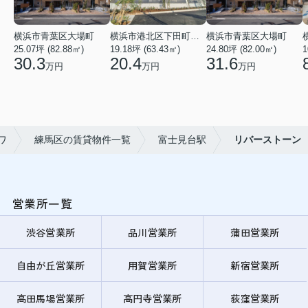
横浜市青葉区大場町
横浜市港北区下田町２丁目
横浜市青葉区大場町
25.07坪 (82.88㎡)
19.18坪 (63.43㎡)
24.80坪 (82.00㎡)
1
30.3
20.4
31.6
万円
万円
万円
ワ
練馬区の賃貸物件一覧
富士見台駅
リバーストーン
営業所一覧
渋谷営業所
品川営業所
蒲田営業所
自由が丘営業所
用賀営業所
新宿営業所
高田馬場営業所
高円寺営業所
荻窪営業所