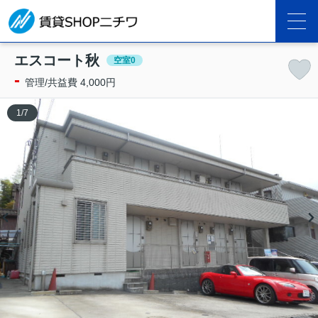
エスコート秋
空室0
-
管理/共益費 4,000円
1
/
7