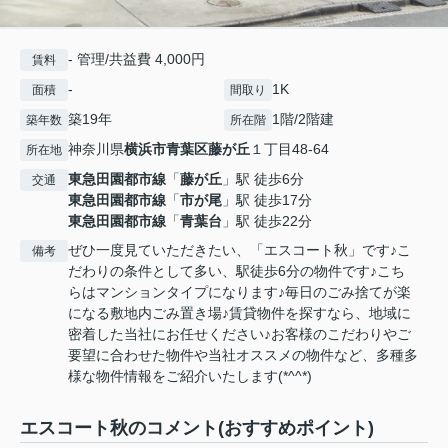
- 管理/共益費 4,000円
賃料
-
1K
面積
間取り
築19年
1階/2階建
築年数
所在階
神奈川県
横浜市青葉区
藤が丘
１丁目48-64
所在地
東急田園都市線
「
藤が丘
」駅 徒歩6分
交通
東急田園都市線
「
市が尾
」駅 徒歩17分
東急田園都市線
「
青葉台
」駅 徒歩22分
ぜひ一度見ていただきたい、「エスコート秋」です♪こ
備考
だわりの条件として多い、駅徒歩6分の物件です♪こち
らはマンションタイプになります♪毎日のごみ捨てが楽
になる敷地内ごみ置き場♪賃貸物件を探すなら、地域に
密着した当社にお任せください♪お客様のこだわりやご
要望に合わせた物件や当社オススメの物件など、多種多
様な物件情報をご紹介いたします(*^^*)
エスコート秋のコメント(おすすめポイント)