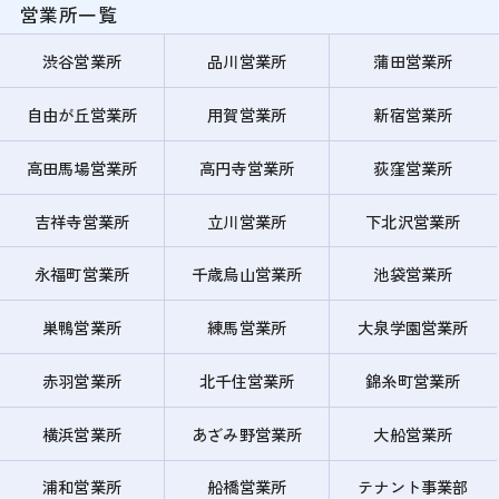
営業所一覧
渋谷営業所
品川営業所
蒲田営業所
自由が丘営業所
用賀営業所
新宿営業所
高田馬場営業所
高円寺営業所
荻窪営業所
吉祥寺営業所
立川営業所
下北沢営業所
永福町営業所
千歳烏山営業所
池袋営業所
巣鴨営業所
練馬営業所
大泉学園営業所
赤羽営業所
北千住営業所
錦糸町営業所
横浜営業所
あざみ野営業所
大船営業所
浦和営業所
船橋営業所
テナント事業部