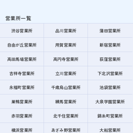
営業所一覧
渋谷営業所
品川営業所
蒲田営業所
自由が丘営業所
用賀営業所
新宿営業所
高田馬場営業所
高円寺営業所
荻窪営業所
吉祥寺営業所
立川営業所
下北沢営業所
永福町営業所
千歳烏山営業所
池袋営業所
巣鴨営業所
練馬営業所
大泉学園営業所
赤羽営業所
北千住営業所
錦糸町営業所
横浜営業所
あざみ野営業所
大船営業所