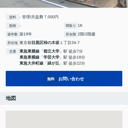
- 管理/共益費 7,000円
賃料
-
1K
面積
間取り
築19年
2階/2階建
築年数
所在階
東京都
目黒区
柿の木坂
１丁目34-7
所在地
東急東横線
「
都立大学
」駅 徒歩7分
交通
東急東横線
「
学芸大学
」駅 徒歩18分
東急大井町線
「
緑が丘
」駅 徒歩22分
お問い合わせ
無料
地図