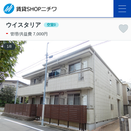
ウイスタリア
空室0
-
管理/共益費 7,000円
1
/
8