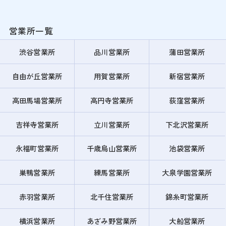
営業所一覧
渋谷営業所
品川営業所
蒲田営業所
自由が丘営業所
用賀営業所
新宿営業所
高田馬場営業所
高円寺営業所
荻窪営業所
吉祥寺営業所
立川営業所
下北沢営業所
永福町営業所
千歳烏山営業所
池袋営業所
巣鴨営業所
練馬営業所
大泉学園営業所
赤羽営業所
北千住営業所
錦糸町営業所
横浜営業所
あざみ野営業所
大船営業所