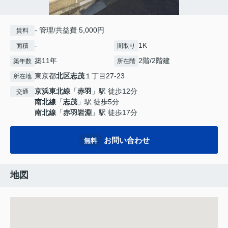
- 管理/共益費 5,000円
賃料
-
1K
面積
間取り
築11年
2階/2階建
築年数
所在階
東京都
北区
志茂
１丁目27-23
所在地
京浜東北線
「
赤羽
」駅 徒歩12分
交通
南北線
「
志茂
」駅 徒歩5分
南北線
「
赤羽岩淵
」駅 徒歩17分
お問い合わせ
無料
地図