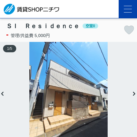
ＳＩ Ｒｅｓｉｄｅｎｃｅ
空室0
-
管理/共益費 5,000円
1
/
5