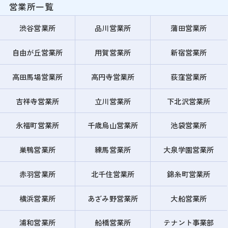
営業所一覧
渋谷営業所
品川営業所
蒲田営業所
自由が丘営業所
用賀営業所
新宿営業所
高田馬場営業所
高円寺営業所
荻窪営業所
吉祥寺営業所
立川営業所
下北沢営業所
永福町営業所
千歳烏山営業所
池袋営業所
巣鴨営業所
練馬営業所
大泉学園営業所
赤羽営業所
北千住営業所
錦糸町営業所
横浜営業所
あざみ野営業所
大船営業所
浦和営業所
船橋営業所
テナント事業部