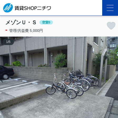
メゾンＵ・Ｓ
空室0
-
管理/共益費 5,000円
1
/
5