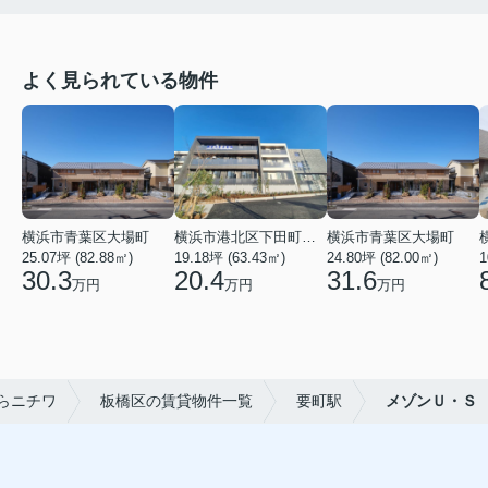
よく見られている物件
横浜市青葉区大場町
横浜市港北区下田町２丁目
横浜市青葉区大場町
25.07坪 (82.88㎡)
19.18坪 (63.43㎡)
24.80坪 (82.00㎡)
1
30.3
20.4
31.6
万円
万円
万円
らニチワ
板橋区の賃貸物件一覧
要町駅
メゾンＵ・Ｓ