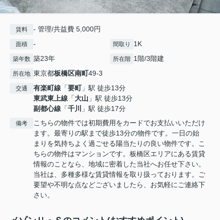
- 管理/共益費 5,000円
賃料
-
1K
面積
間取り
築23年
1階/3階建
築年数
所在階
東京都
板橋区
南町
49-3
所在地
有楽町線
「
要町
」駅 徒歩13分
交通
東武東上線
「
大山
」駅 徒歩13分
副都心線
「
千川
」駅 徒歩17分
こちらの物件では初期費用をカードでお支払いいただけ
備考
ます。最寄りの駅まで徒歩13分の物件です。一日の始
まりを気持ちよく過ごせる陽当たりの良い物件です。こ
ちらの物件はマンションです。板橋区エリアにある賃貸
情報のことなら、地域に密着した当社へお任せ下さい。
当社は、多種多様な賃貸情報を取り扱っております。ご
要望や不明な点などございましたら、お気軽にご連絡下
さい。