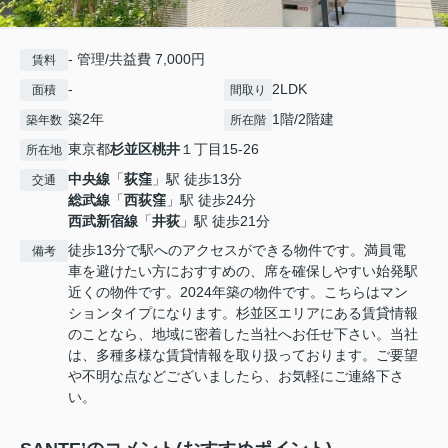
- 管理/共益費 7,000円
賃料
-
2LDK
面積
間取り
築2年
1階/2階建
築年数
所在階
東京都
杉並区
桃井
１丁目15-26
所在地
中央線
「
荻窪
」駅 徒歩13分
交通
総武線
「
西荻窪
」駅 徒歩24分
西武新宿線
「
井荻
」駅 徒歩21分
徒歩13分で駅へのアクセスができる物件です。満員電
備考
車を避けたい方におすすめの、席を確保しやすい始発駅
近くの物件です。2024年築の物件です。こちらはマン
ションタイプになります。杉並区エリアにある賃貸情報
のことなら、地域に密着した当社へお任せ下さい。当社
は、多種多様な賃貸情報を取り扱っております。ご要望
や不明な点などございましたら、お気軽にご連絡下さ
い。