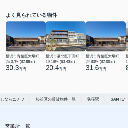
よく見られている物件
横浜市青葉区大場町
横浜市港北区下田町２丁目
横浜市青葉区大場町
25.07坪 (82.88㎡)
19.18坪 (63.43㎡)
24.80坪 (82.00㎡)
1
30.3
20.4
31.6
万円
万円
万円
探しならニチワ
杉並区の賃貸物件一覧
荻窪駅
SANTE’
営業所一覧