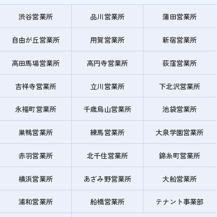
渋谷営業所
品川営業所
蒲田営業所
自由が丘営業所
用賀営業所
新宿営業所
高田馬場営業所
高円寺営業所
荻窪営業所
吉祥寺営業所
立川営業所
下北沢営業所
永福町営業所
千歳烏山営業所
池袋営業所
巣鴨営業所
練馬営業所
大泉学園営業所
赤羽営業所
北千住営業所
錦糸町営業所
横浜営業所
あざみ野営業所
大船営業所
浦和営業所
船橋営業所
テナント事業部