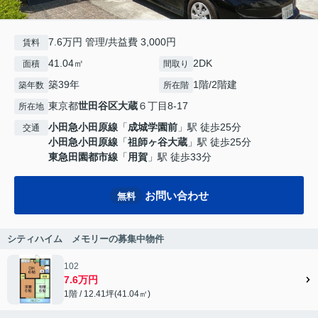
7.6万円 管理/共益費 3,000円
賃料
41.04㎡
2DK
面積
間取り
築39年
1階/2階建
築年数
所在階
東京都
世田谷区
大蔵
６丁目8-17
所在地
小田急小田原線
「
成城学園前
」駅 徒歩25分
交通
小田急小田原線
「
祖師ヶ谷大蔵
」駅 徒歩25分
東急田園都市線
「
用賀
」駅 徒歩33分
お問い合わせ
無料
シティハイム メモリーの募集中物件
102
7.6万円
1階 / 12.41坪(41.04㎡)