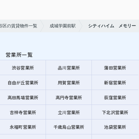
谷区の賃貸物件一覧
成城学園前駅
シティハイム メモリー
営業所一覧
渋谷営業所
品川営業所
蒲田営業所
自由が丘営業所
用賀営業所
新宿営業所
高田馬場営業所
高円寺営業所
荻窪営業所
吉祥寺営業所
立川営業所
下北沢営業所
永福町営業所
千歳烏山営業所
池袋営業所