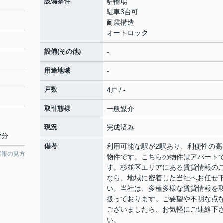
設備条件
駐輪場
駐車3台可
耐震構造
オートロック
設備(その他)
-
用途地域
-
戸数
4戸 / -
取引態様
一般媒介
現況
完成済み
2分
備考
利用可能な駅が2駅あり、利便性の高
情報の見方
物件です。こちらの物件はアパート
す。杉並区エリアにある賃貸情報の
なら、地域に密着した当社へお任せ
い。当社は、多種多様な賃貸情報を
扱っております。ご要望や不明な点
ございましたら、お気軽にご連絡下
い。