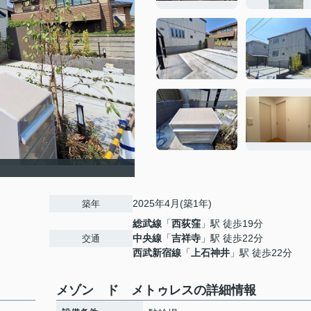
2025年4月(築1年)
築年
総武線
「
西荻窪
」駅 徒歩19分
中央線
「
吉祥寺
」駅 徒歩22分
交通
西武新宿線
「
上石神井
」駅 徒歩22分
メゾン ド メトゥレスの詳細情報