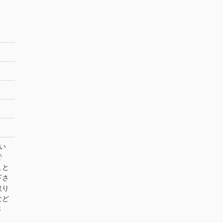
い
で
こと
下さ
取り
など
さ