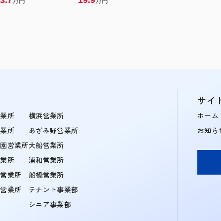
3.7
19.9
万円
万円
サイ
営業所
横浜営業所
ホーム
営業所
あざみ野営業所
お知ら
学園営業所
大船営業所
営業所
浦和営業所
住営業所
船橋営業所
町営業所
テナント事業部
シニア事業部