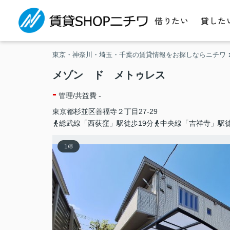
借りたい
貸した
東京・神奈川・埼玉・千葉の賃貸情報をお探しならニチワ
メゾン ド メトゥレス
-
管理/共益費 -
東京都
杉並区
善福寺
２丁目27-29
総武線「西荻窪」駅徒歩19分
中央線「吉祥寺」駅徒
1
/
8