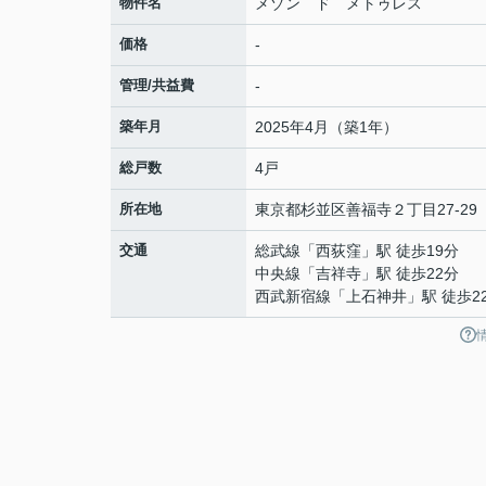
物件名
メゾン ド メトゥレス
価格
-
管理/共益費
-
築年月
2025年4月（築1年）
総戸数
4戸
所在地
東京都
杉並区
善福寺
２丁目27-29
交通
総武線
「
西荻窪
」駅 徒歩19分
中央線
「
吉祥寺
」駅 徒歩22分
西武新宿線
「
上石神井
」駅 徒歩2