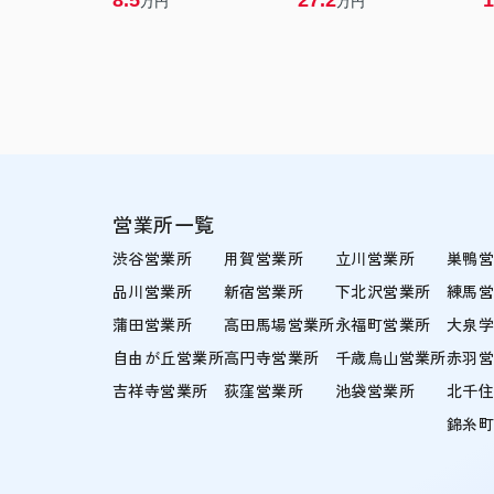
8.5
27.2
1
万円
万円
営業所一覧
渋谷営業所
用賀営業所
立川営業所
巣鴨
品川営業所
新宿営業所
下北沢営業所
練馬
蒲田営業所
高田馬場営業所
永福町営業所
大泉
自由が丘営業所
高円寺営業所
千歳烏山営業所
赤羽
吉祥寺営業所
荻窪営業所
池袋営業所
北千
錦糸