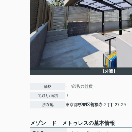
【外観】
-
管理/共益費
-
価格
-/-
間取り/面積
東京都
杉並区
善福寺
２丁目27-29
所在地
メゾン ド メトゥレスの基本情報