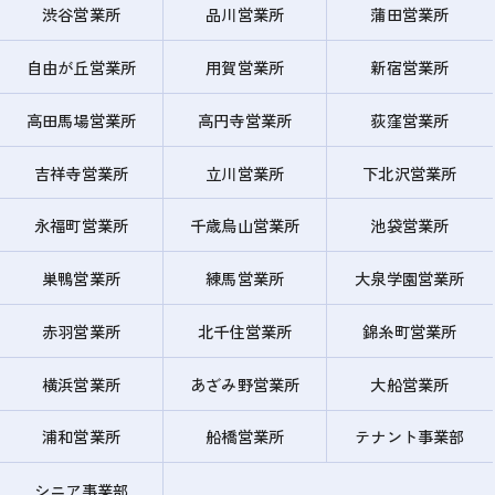
渋谷営業所
品川営業所
蒲田営業所
自由が丘営業所
用賀営業所
新宿営業所
高田馬場営業所
高円寺営業所
荻窪営業所
吉祥寺営業所
立川営業所
下北沢営業所
永福町営業所
千歳烏山営業所
池袋営業所
巣鴨営業所
練馬営業所
大泉学園営業所
赤羽営業所
北千住営業所
錦糸町営業所
横浜営業所
あざみ野営業所
大船営業所
浦和営業所
船橋営業所
テナント事業部
シニア事業部