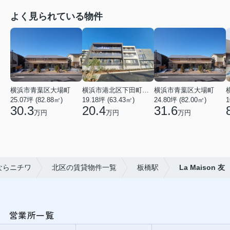
よく見られている物件
横浜市青葉区大場町
横浜市港北区下田町２丁目
横浜市青葉区大場町
25.07坪 (82.88㎡)
19.18坪 (63.43㎡)
24.80坪 (82.00㎡)
1
30.3
20.4
31.6
万円
万円
万円
ならニチワ
北区の賃貸物件一覧
板橋駅
La Maison 友
営業所一覧