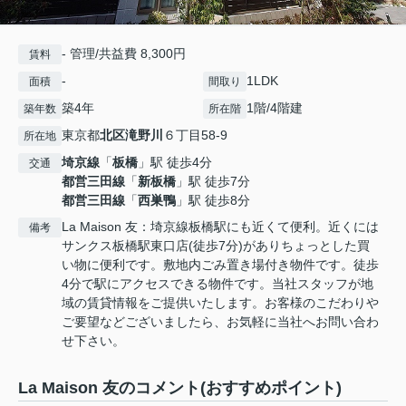
- 管理/共益費 8,300円
賃料
-
1LDK
面積
間取り
築4年
1階/4階建
築年数
所在階
東京都
北区
滝野川
６丁目58-9
所在地
埼京線
「
板橋
」駅 徒歩4分
交通
都営三田線
「
新板橋
」駅 徒歩7分
都営三田線
「
西巣鴨
」駅 徒歩8分
La Maison 友：埼京線板橋駅にも近くて便利。近くには
備考
サンクス板橋駅東口店(徒歩7分)がありちょっとした買
い物に便利です。敷地内ごみ置き場付き物件です。徒歩
4分で駅にアクセスできる物件です。当社スタッフが地
域の賃貸情報をご提供いたします。お客様のこだわりや
ご要望などございましたら、お気軽に当社へお問い合わ
せ下さい。
La Maison 友のコメント(おすすめポイント)