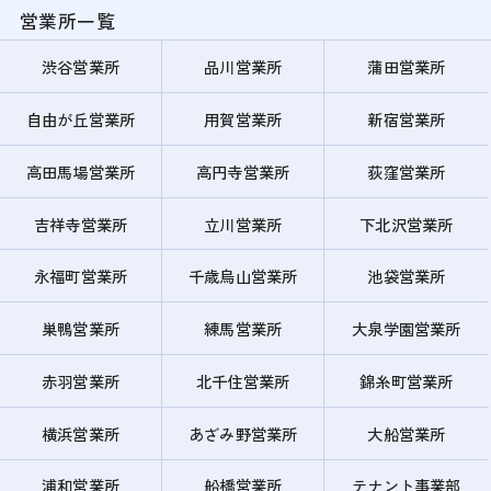
営業所一覧
渋谷営業所
品川営業所
蒲田営業所
自由が丘営業所
用賀営業所
新宿営業所
高田馬場営業所
高円寺営業所
荻窪営業所
吉祥寺営業所
立川営業所
下北沢営業所
永福町営業所
千歳烏山営業所
池袋営業所
巣鴨営業所
練馬営業所
大泉学園営業所
赤羽営業所
北千住営業所
錦糸町営業所
横浜営業所
あざみ野営業所
大船営業所
浦和営業所
船橋営業所
テナント事業部