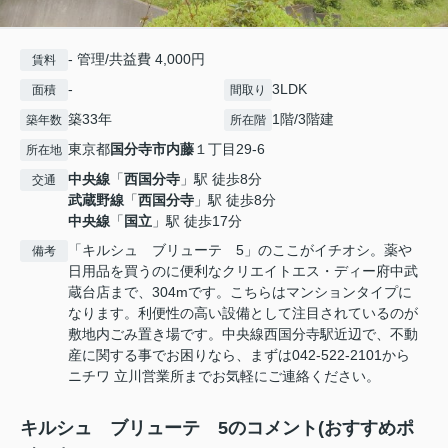
- 管理/共益費 4,000円
賃料
-
3LDK
面積
間取り
築33年
1階/3階建
築年数
所在階
東京都
国分寺市
内藤
１丁目29-6
所在地
中央線
「
西国分寺
」駅 徒歩8分
交通
武蔵野線
「
西国分寺
」駅 徒歩8分
中央線
「
国立
」駅 徒歩17分
「キルシュ ブリューテ 5」のここがイチオシ。薬や
備考
日用品を買うのに便利なクリエイトエス・ディー府中武
蔵台店まで、304mです。こちらはマンションタイプに
なります。利便性の高い設備として注目されているのが
敷地内ごみ置き場です。中央線西国分寺駅近辺で、不動
産に関する事でお困りなら、まずは042-522-2101から
ニチワ 立川営業所までお気軽にご連絡ください。
キルシュ ブリューテ 5のコメント(おすすめポ