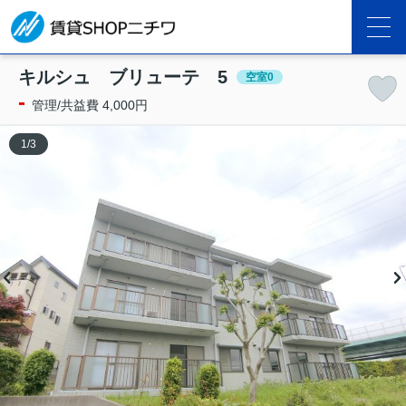
キルシュ ブリューテ 5
空室0
-
管理/共益費 4,000円
1
/
3